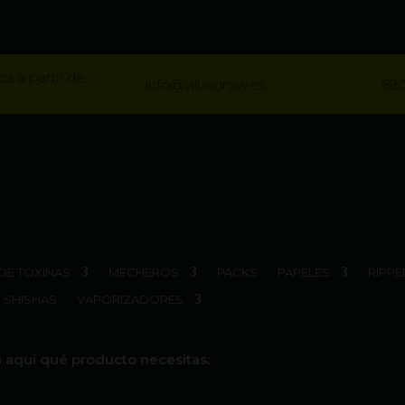
os a partir de
info@viluagrow.es
690
DE TOXINAS
MECHEROS
PACKS
PAPELES
RIPPE
SHISHAS
VAPORIZADORES
 aquí qué producto necesitas: