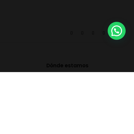
Dónde estamos
ow.es
eries, n9, baixos,