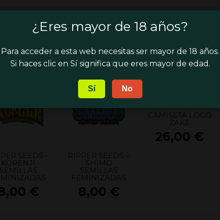
PPER SEEDS –
RIPPER SEEDS –
RIPPER SEEDS –
LD SCHOOL
CHEMPIE
ACID DOUGH
¿Eres mayor de 18 años?
SEMILLAS
SEMILLAS
SEMILLAS
EMINIZADAS
FEMINIZADAS
FEMINIZADAS
6,00
€
7,00
€
Para acceder a esta web necesitas ser mayor de 18 años.
Si haces clic en Sí significa que eres mayor de edad.
Sí
No
CAMISETA LOGO
ZAKE
26,00
€
PPER SEEDS –
RIPPER SEEDS –
KORENJI
SHIMO
SEMILLAS
SEMILLAS
EMINIZADAS
FEMINIZADAS
8,00
€
8,00
€