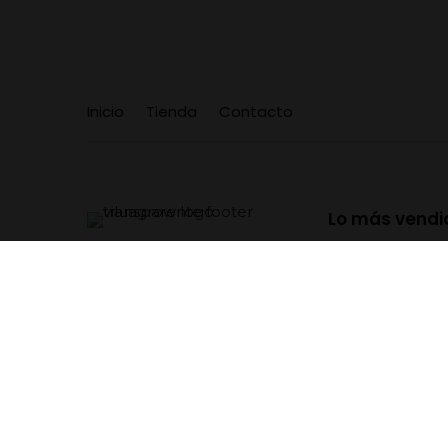
Inicio
Tienda
Contacto
Lo más vendi
CBD
Semillas
Vaporizadores
Grinders
RAW
OFERTAS