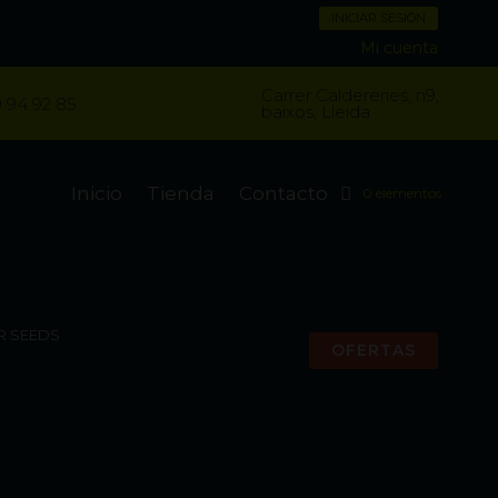
INICIAR SESIÓN
Mi cuenta
Carrer Caldereries, n9,
 94 92 85
baixos, Lleida
Inicio
Tienda
Contacto
0 elementos
R SEEDS
OFERTAS