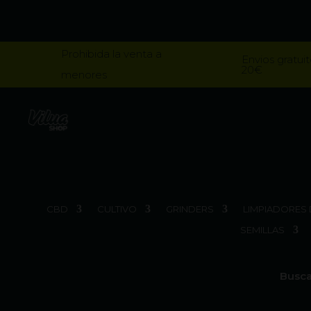
Prohibida la venta a
Envios gratuit
20€
menores
CBD
CULTIVO
GRINDERS
LIMPIADORES 
SEMILLAS
Busca