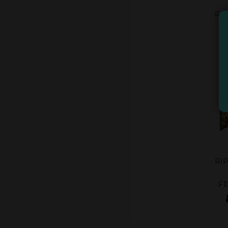
RI
O
F
RI
F