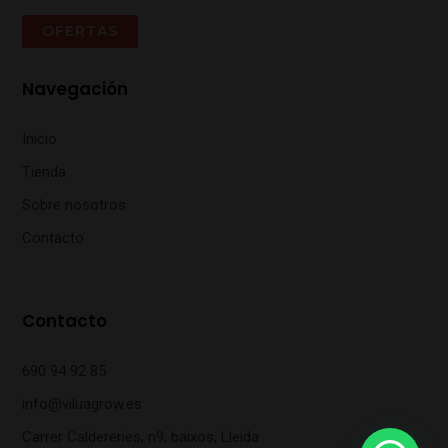
OFERTAS
Navegación
Inicio
Tienda
Sobre nosotros
Contacto
Contacto
690 94 92 85
info@viluagrow.es
Carrer Caldereries, n9, baixos, Lleida