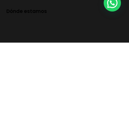
Dónde estamos
Aviso legal
·
Accesibilidad
·
Política de cookies
·
Política de
privacidad
·
Términos y condiciones