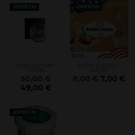
era:
es:
era:
es
¡OFERTA!
¡OFERTA!
8,00 €.
7,00 €.
8,00 €.
7,
CENICERO RAW
BUDDHA SEEDS –
CRISTAL
GELATO
El
El
El
50,00
€
8,00
€
7,00
€
precio
precio
pr
El
49,00
€
original
original
ac
precio
era:
era:
es
actual
50,00 €.
8,00 €.
7,
es:
¡OFERTA!
49,00 €.