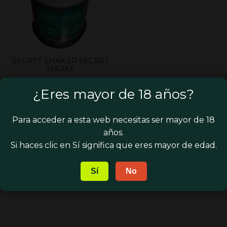
SECRET SHAKER SECRET
SMOKE
El
12,00
€
¿Eres mayor de 18 años?
precio
El
10,00
€
original
precio
era:
Para acceder a esta web necesitas ser mayor de 18
actual
12,00 €.
años.
es:
Si haces clic en Sí significa que eres mayor de edad.
10,00 €.
Sí
No