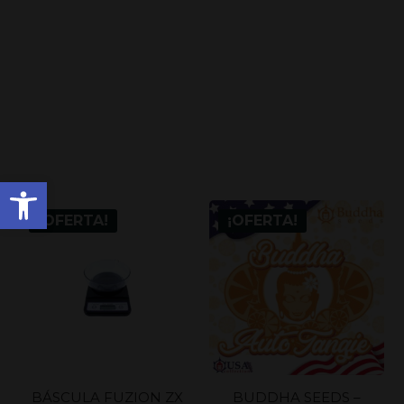
Abrir barra de herramienta
¡OFERTA!
¡OFERTA!
BÁSCULA FUZION ZX
BUDDHA SEEDS –