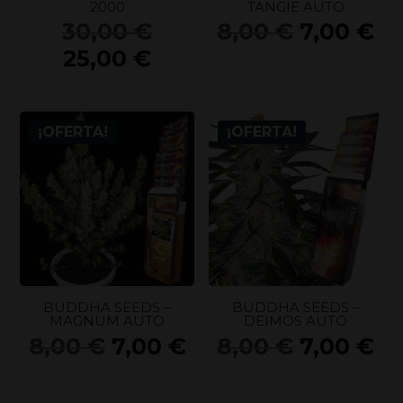
2000
TANGIE AUTO
El
El
El
30,00
€
8,00
€
7,00
€
precio
precio
pr
El
25,00
€
original
original
ac
precio
era:
era:
es
actual
30,00 €.
8,00 €.
7,
es:
¡OFERTA!
¡OFERTA!
25,00 €.
BUDDHA SEEDS –
BUDDHA SEEDS –
MAGNUM AUTO
DEIMOS AUTO
El
El
El
El
8,00
€
7,00
€
8,00
€
7,00
€
precio
precio
precio
pr
original
actual
original
ac