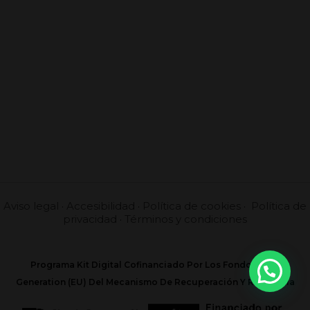
Aviso legal
·
Accesibilidad
·
Política de cookies
·
Política de
privacidad
·
Términos y condiciones
Programa Kit Digital Cofinanciado Por Los Fondos Next
Generation (EU) Del Mecanismo De Recuperación Y Resilencia