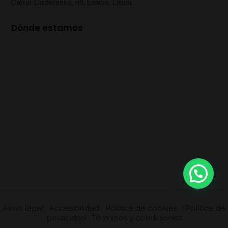
Carrer Caldereries, n9, baixos, Lleida
Dónde estamos
Aviso legal
·
Accesibilidad
·
Política de cookies
·
Política de
privacidad
·
Términos y condiciones