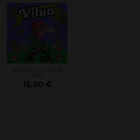
BZ1 CBG-GJ – VILUA
CBD
15,00
€