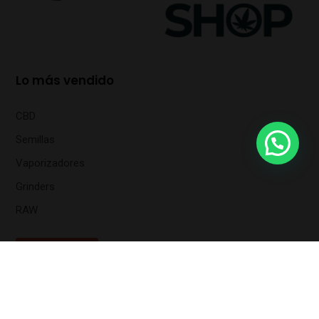
Lo más vendido
CBD
Semillas
Vaporizadores
Grinders
RAW
OFERTAS
Navegación