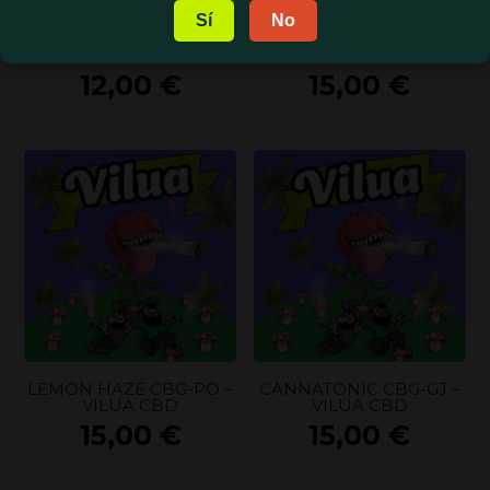
Sí
No
ROYAL CHEESE CBD –
CARAMEL CANDY CBG-
VILUA CBD
B – VILUA CBD
12,00
€
15,00
€
LEMON HAZE CBG-PO –
CANNATONIC CBG-GJ –
VILUA CBD
VILUA CBD
15,00
€
15,00
€