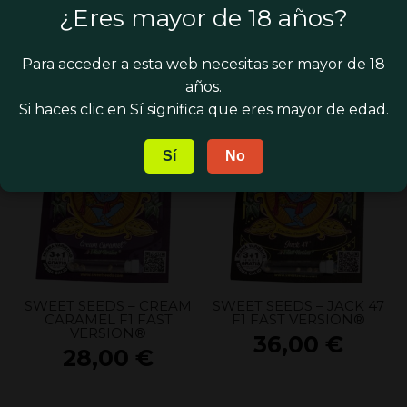
¿Eres mayor de 18 años?
SWEET SEEDS – PURPLE
SWEET SEEDS – SWEET
PUNCH OG®
ZENZATION®
30,00
€
30,00
€
Para acceder a esta web necesitas ser mayor de 18
años.
Si haces clic en Sí significa que eres mayor de edad.
Sí
No
SWEET SEEDS – CREAM
SWEET SEEDS – JACK 47
CARAMEL F1 FAST
F1 FAST VERSION®
VERSION®
36,00
€
28,00
€