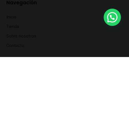
Navegación
Inicio
Tienda
Sobre nosotros
Contacto
Contacto
690 94 92 85
info@viluagrow.es
Carrer Caldereries, n9, baixos, Lleida
Dónde estamos