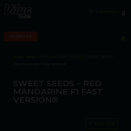
0 elementos
OFERTAS
Inicio
/
Tienda
/
SEMILLAS
/
SWEET SEEDS
/ SWEET SEEDS –
Red Mandarine F1 Fast Version®
SWEET SEEDS – RED
MANDARINE F1 FAST
VERSION®
VOLVER