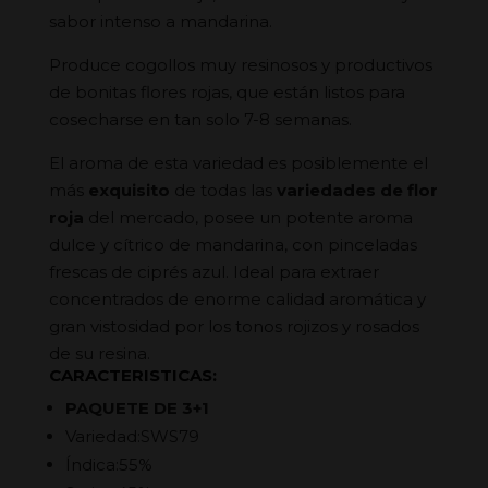
sabor intenso a mandarina.
Produce cogollos muy resinosos y productivos
de bonitas flores rojas, que están listos para
cosecharse en tan solo 7-8 semanas.
El aroma de esta variedad es posiblemente el
más
exquisito
de todas las
variedades de flor
roja
del mercado, posee un potente aroma
dulce y cítrico de mandarina, con pinceladas
frescas de ciprés azul. Ideal para extraer
concentrados de enorme calidad aromática y
gran vistosidad por los tonos rojizos y rosados
de su resina.
CARACTERISTICAS:
PAQUETE DE 3+1
Variedad:SWS79
Índica:55%