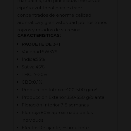
mandarina, con pinceladas frescas de
ciprés azul. Ideal para extraer
concentrados de enorme calidad
aromática y gran vistosidad por los tonos
rojizos y rosados de su resina.
CARACTERISTICAS:
PAQUETE DE 3+1
Variedad:SWS79
Índica:55%
Sativa:45%
THC:17-20%
CBD:0,1%
Producción Interior:400-500 g/m²
Producción Exterior:350-550 g/planta
Floración Interior:7-8 semanas
Flor roja:80% aproximado de los
individuos
Efectos:Relajante, Estimulante