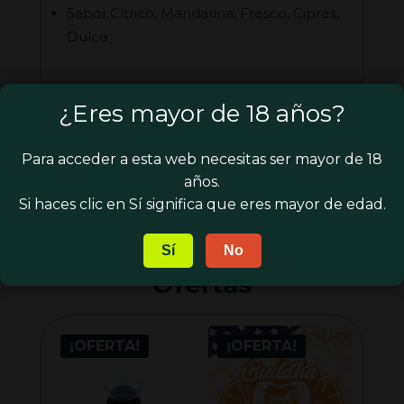
Sabor:Cítrico, Mandarina, Fresco, Ciprés,
Dulce
¿Eres mayor de 18 años?
Para acceder a esta web necesitas ser mayor de 18
años.
Si haces clic en Sí significa que eres mayor de edad.
Sí
No
Nuestra selección de
Ofertas
¡OFERTA!
¡OFERTA!