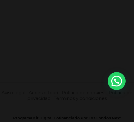
Aviso legal
·
Accesibilidad
·
Política de cookies
·
Política de
privacidad
·
Términos y condiciones
Programa Kit Digital Cofinanciado Por Los Fondos Next
Generation (EU) Del Mecanismo De Recuperación Y Resilencia