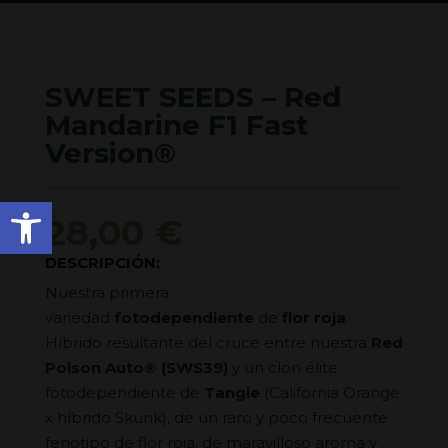
SWEET SEEDS – Red
Mandarine F1 Fast
Version®
Abrir barra de herramienta
28,00
€
DESCRIPCIÓN:
Nuestra primera
variedad
fotodependiente
de
flor roja
.
Híbrido resultante del cruce entre nuestra
Red
Poison Auto® (SWS39)
y un clon élite
fotodependiente de
Tangie
(California Orange
x híbrido Skunk), de un raro y poco frecuente
fenotipo de flor roja, de maravilloso aroma y