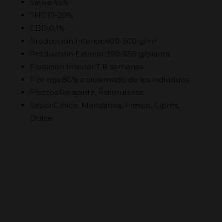
Sativa:45%
THC:17-20%
CBD:0,1%
Producción Interior:400-500 g/m²
Producción Exterior:350-550 g/planta
Floración Interior:7-8 semanas
Flor roja:80% aproximado de los individuos
Efectos:Relajante, Estimulante
Sabor:Cítrico, Mandarina, Fresco, Ciprés,
Dulce