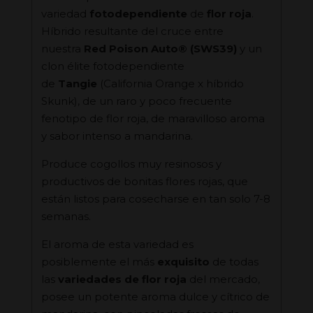
variedad
fotodependiente
de
flor roja
.
Híbrido resultante del cruce entre
nuestra
Red Poison Auto® (SWS39)
y un
clon élite fotodependiente
de
Tangie
(California Orange x híbrido
Skunk), de un raro y poco frecuente
fenotipo de flor roja, de maravilloso aroma
y sabor intenso a mandarina.
Produce cogollos muy resinosos y
productivos de bonitas flores rojas, que
están listos para cosecharse en tan solo 7-8
semanas.
El aroma de esta variedad es
posiblemente el más
exquisito
de todas
las
variedades de flor roja
del mercado,
posee un potente aroma dulce y cítrico de