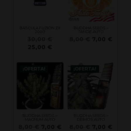
BÁSCULA FUZION ZX
BUDDHA SEEDS –
2000
TANGIE AUTO
El
El
El
30,00
€
8,00
€
7,00
€
precio
precio
preci
El
25,00
€
original
original
actua
precio
era:
era:
es:
actual
30,00 €.
8,00 €.
7,00 
¡OFERTA!
¡OFERTA!
es:
25,00 €.
BUDDHA SEEDS –
BUDDHA SEEDS –
MAGNUM AUTO
DEIMOS AUTO
El
El
El
El
8,00
€
7,00
€
8,00
€
7,00
€