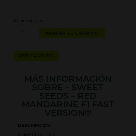
10 disponibles
SWEET
AÑADIR AL CARRITO
SEEDS
-
Red
VER CARRITO
Mandarine
F1
Fast
MÁS INFORMACIÓN
Version®
SOBRE - SWEET
cantidad
SEEDS – RED
MANDARINE F1 FAST
VERSION®
DESCRIPCIÓN:
Nuestra primera