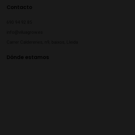
Contacto
690 94 92 85
info@viluagrow.es
Carrer Caldereries, n9, baixos, Lleida
Dónde estamos