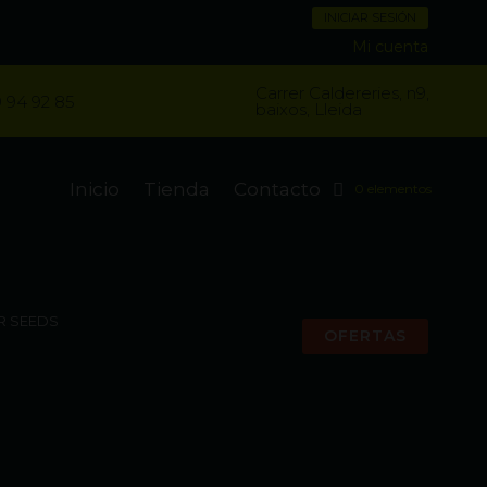
INICIAR SESIÓN
Mi cuenta
Carrer Caldereries, n9,
 94 92 85
baixos, Lleida
Inicio
Tienda
Contacto
0 elementos
R SEEDS
OFERTAS