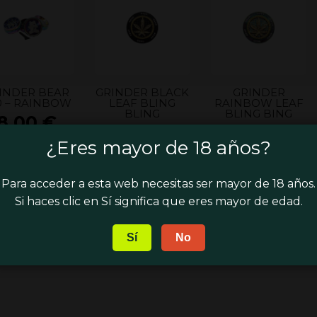
INDER BEAR
GRINDER BLACK
GRINDER
0 – RAINBOW
LEAF BLING
RAINBOW LEAF
BLING
BLING BING
8,00
€
12,00
€
14,00
€
¿Eres mayor de 18 años?
Para acceder a esta web necesitas ser mayor de 18 años.
Si haces clic en Sí significa que eres mayor de edad.
Sí
No