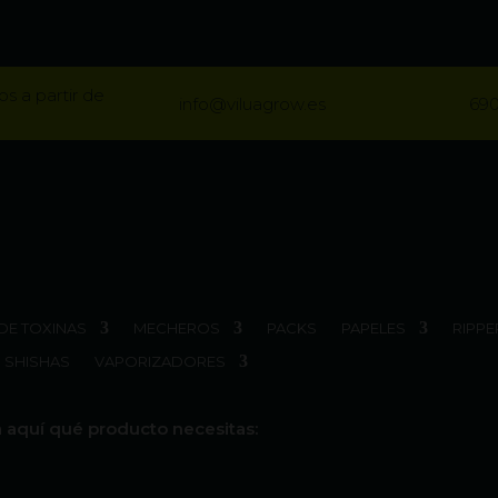
os a partir de
info@viluagrow.es
690
DE TOXINAS
MECHEROS
PACKS
PAPELES
RIPPE
SHISHAS
VAPORIZADORES
 aquí qué producto necesitas: