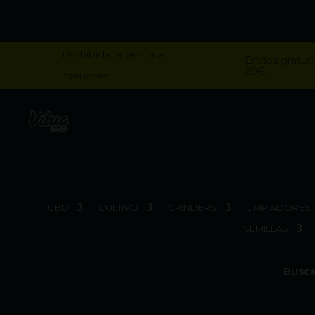
Prohibida la venta a
Envios gratuit
20€
menores
CBD
CULTIVO
GRINDERS
LIMPIADORES 
SEMILLAS
Busca