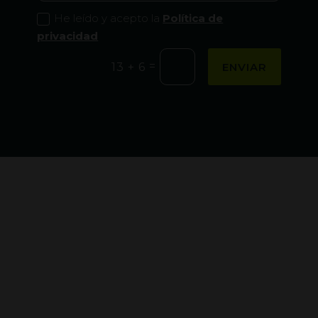
He leído y acepto la
Política de
privacidad
=
ENVIAR
13 + 6