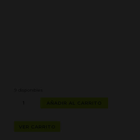
9 disponibles
GRINDER
AÑADIR AL CARRITO
BLING
BLING
LEAF
VER CARRITO
cantidad