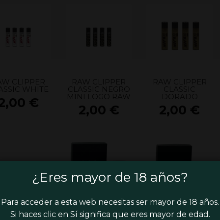
AW CLIPPER
RAW CLIPPER
RAW CLIPPER
ASSIC WHITE
CLASSIC NEGRO
CLASSIC
MINI LOGO RAW
DORADO
2,00
€
2,00
€
2,00
€
¿Eres mayor de 18 años?
Para acceder a esta web necesitas ser mayor de 18 años.
Si haces clic en Sí significa que eres mayor de edad.
NDEJA RAW
RAW ZIPPO
RAW ZIPPO