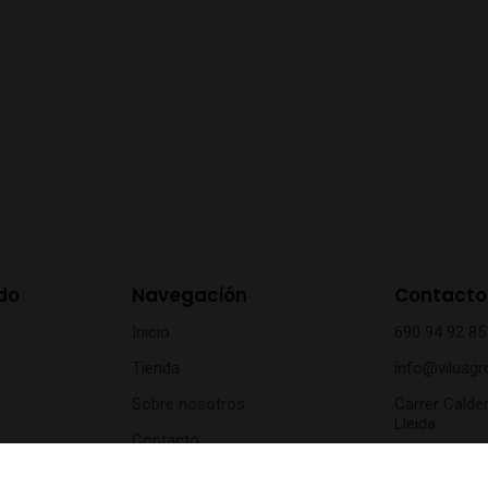
do
Navegación
Contacto
Inicio
690 94 92 85
Tienda
info@viluagr
Sobre nosotros
Carrer Calder
Lleida
Contacto