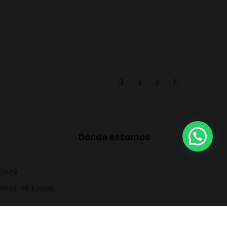
Dónde estamos
ow.es
eries, n9, baixos,