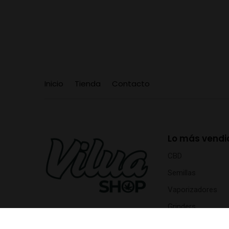
Inicio
Tienda
Contacto
Lo más vendi
CBD
Semillas
Vaporizadores
Grinders
RAW