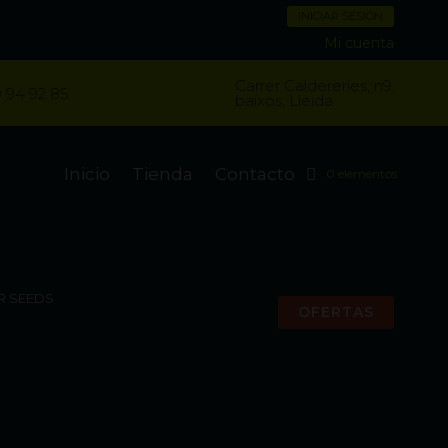
INICIAR SESIÓN
Mi cuenta
Carrer Caldereries, n9,
 94 92 85
baixos, Lleida
Inicio
Tienda
Contacto
0 elementos
R SEEDS
OFERTAS