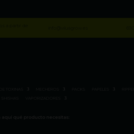
os a partir de
info@viluagrow.es
690
DE TOXINAS
MECHEROS
PACKS
PAPELES
RIPPE
SHISHAS
VAPORIZADORES
 aquí qué producto necesitas: