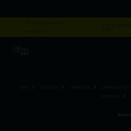
Prohibida la venta a
Envios gratuit
20€
menores
CBD
CULTIVO
GRINDERS
LIMPIADORES 
SEMILLAS
Busca