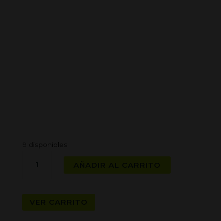
9 disponibles
RAW
AÑADIR AL CARRITO
CLIPPER
CORCHO
NEGRO
VER CARRITO
cantidad