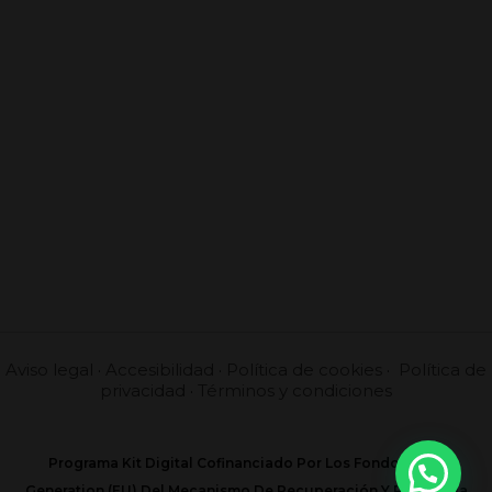
Aviso legal
·
Accesibilidad
·
Política de cookies
·
Política de
privacidad
·
Términos y condiciones
Programa Kit Digital Cofinanciado Por Los Fondos Next
Generation (EU) Del Mecanismo De Recuperación Y Resilencia