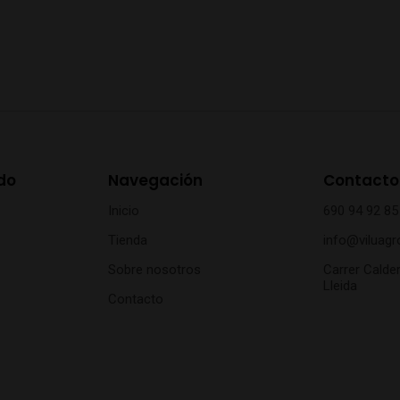
do
Navegación
Contacto
Inicio
690 94 92 85
Tienda
info@viluagr
Sobre nosotros
Carrer Calder
Lleida
Contacto