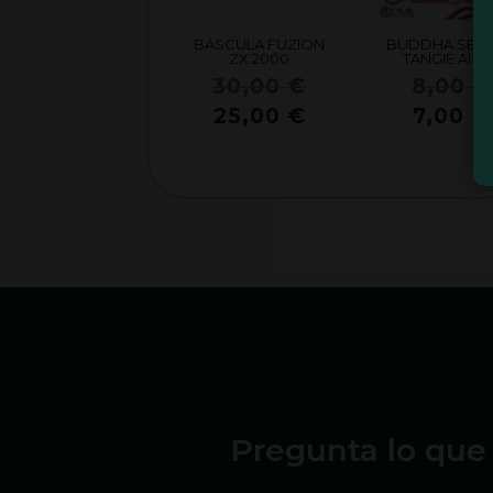
BÁSCULA FUZION
BUDDHA SEED
ZX 2000
TANGIE AUT
El
30,00
€
8,00
€
precio
El
25,00
€
7,00
€
original
precio
era:
actual
30,00 €.
es:
25,00 €.
Pregunta lo que