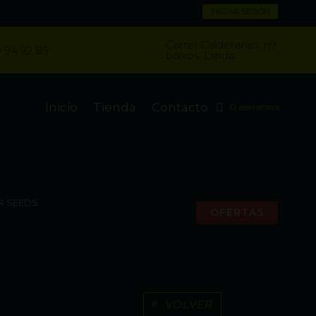
INICIAR SESIÓN
Carrer Caldereries, n9,
 94 92 85
baixos, Lleida
Inicio
Tienda
Contacto
0 elementos
R SEEDS
OFERTAS
VOLVER