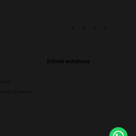
Dónde estamos
ow.es
eries, n9, baixos,