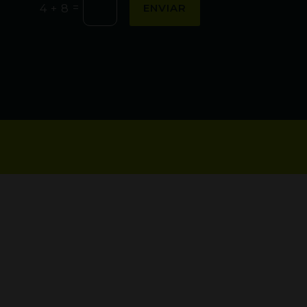
=
ENVIAR
4 + 8