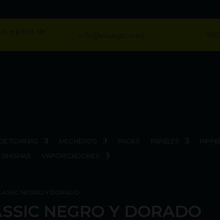
os a partir de
info@viluagrow.es
690
DE TOXINAS
MECHEROS
PACKS
PAPELES
RIPPE
SHISHAS
VAPORIZADORES
CLASSIC NEGRO Y DORADO
ASSIC NEGRO Y DORADO