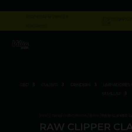
Prohibida la venta a
Envios gratuit
20€
menores
CBD
CULTIVO
GRINDERS
LIMPIADORES 
SEMILLAS
Inicio
/
Tienda
/
MECHEROS
/
RAW
/ RAW CLIPPER 
RAW CLIPPER CL