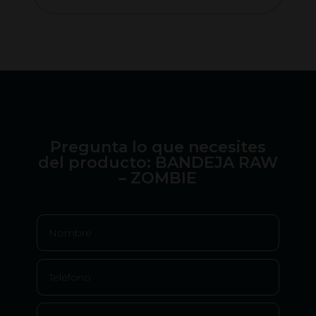
era:
era:
es:
actual
50,00 €.
8,00 €.
7,00 
es:
49,00 €.
Pregunta lo que necesites
del producto: BANDEJA RAW
– ZOMBIE