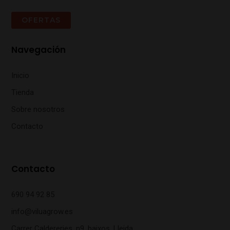
OFERTAS
Navegación
Inicio
Tienda
Sobre nosotros
Contacto
Contacto
690 94 92 85
info@viluagrow.es
Carrer Caldereries, n9, baixos, Lleida