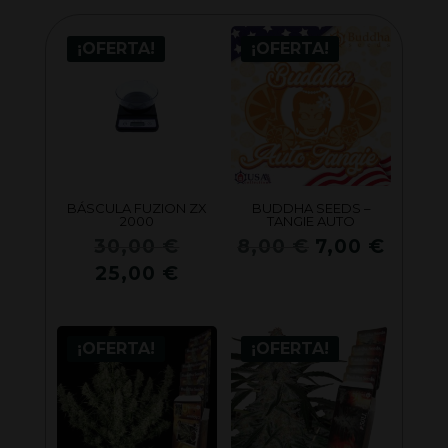
¡OFERTA!
¡OFERTA!
BÁSCULA FUZION ZX
BUDDHA SEEDS –
2000
TANGIE AUTO
El
El
El
30,00
€
8,00
€
7,00
€
precio
precio
preci
El
25,00
€
original
original
actua
precio
era:
era:
es:
actual
30,00 €.
8,00 €.
7,00 
¡OFERTA!
¡OFERTA!
es:
25,00 €.