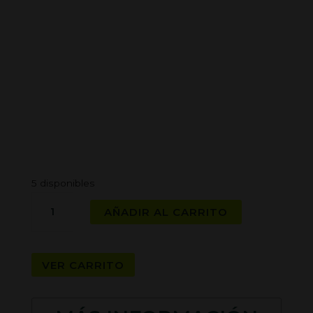
5 disponibles
GRINDER
AÑADIR AL CARRITO
DE
ALUMINIO
RAW
VER CARRITO
cantidad