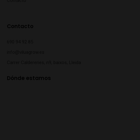
Contacto
Contacto
690 94 92 85
info@viluagrow.es
Carrer Caldereries, n9, baixos, Lleida
Dónde estamos