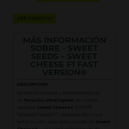
-
Sweet
VER CARRITO
Cheese
F1
Fast
MÁS INFORMACIÓN
Version®
SOBRE - SWEET
cantidad
SEEDS – SWEET
CHEESE F1 FAST
VERSION®
DESCRIPCIÓN:
Versión feminizada y fotodependiente,
de
floración ultrarrápida
, de nuestra
variedad
Sweet Cheese®
(SWS19).
Variedad híbrida F1, resultado del cruce
entre un clon élite seleccionado de
Sweet
Cheese®
y una cepa seleccionada de