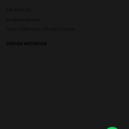
690 94 92 85
info@viluagrow.es
Carrer Caldereries, n9, baixos, Lleida
Dónde estamos