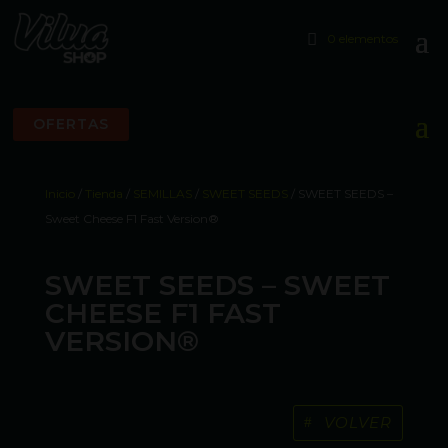
0 elementos
OFERTAS
Inicio
/
Tienda
/
SEMILLAS
/
SWEET SEEDS
/ SWEET SEEDS –
Sweet Cheese F1 Fast Version®
SWEET SEEDS – SWEET
CHEESE F1 FAST
VERSION®
VOLVER