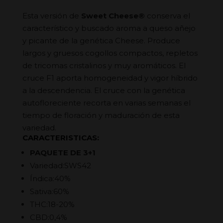
Esta versión de
Sweet Cheese®
conserva el
característico y buscado aroma a queso añejo
y picante de la genética Cheese. Produce
largos y gruesos cogollos compactos, repletos
de tricomas cristalinos y muy aromáticos. El
cruce F1 aporta homogeneidad y vigor híbrido
a la descendencia. El cruce con la genética
autofloreciente recorta en varias semanas el
tiempo de floración y maduración de esta
variedad.
CARACTERISTICAS:
PAQUETE DE 3+1
Variedad:SWS42
Índica:40%
Sativa:60%
THC:18-20%
CBD:0,4%