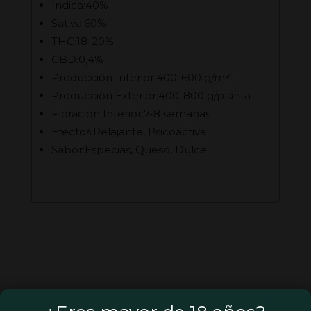
Índica:40%
Sativa:60%
THC:18-20%
CBD:0,4%
Producción Interior:400-600 g/m²
Producción Exterior:400-800 g/planta
Floración Interior:7-8 semanas
Efectos:Relajante, Psicoactiva
Sabor:Especias, Queso, Dulce