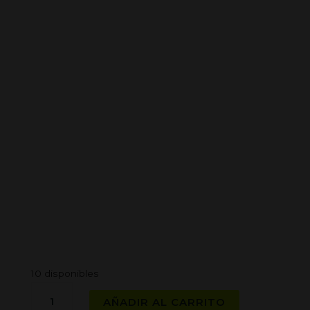
10 disponibles
SWEET
AÑADIR AL CARRITO
SEEDS