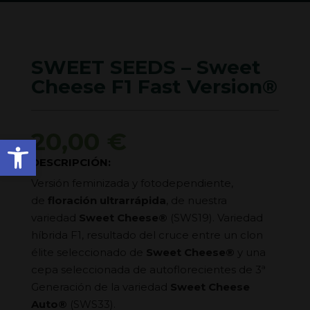
SWEET SEEDS – Sweet
Cheese F1 Fast Version®
20,00
€
Abrir barra de herramienta
DESCRIPCIÓN:
Versión feminizada y fotodependiente,
de
floración ultrarrápida
, de nuestra
variedad
Sweet Cheese®
(SWS19). Variedad
híbrida F1, resultado del cruce entre un clon
élite seleccionado de
Sweet Cheese®
y una
cepa seleccionada de autoflorecientes de 3ª
Generación de la variedad
Sweet Cheese
Auto®
(SWS33).