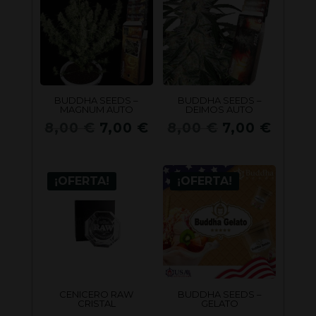
25,00 €.
BUDDHA SEEDS –
BUDDHA SEEDS –
MAGNUM AUTO
DEIMOS AUTO
El
El
El
El
8,00
€
7,00
€
8,00
€
7,00
€
precio
precio
precio
preci
original
actual
original
actua
era:
es:
era:
es:
¡OFERTA!
¡OFERTA!
8,00 €.
7,00 €.
8,00 €.
7,00 
CENICERO RAW
BUDDHA SEEDS –
CRISTAL
GELATO