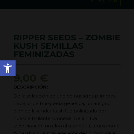
VOLVER
RIPPER SEEDS – ZOMBIE
KUSH SEMILLAS
FEMINIZADAS
Abrir barra de herramienta
9,00
€
DESCRIPCIÓN:
De la selección de uno de nuestros primeros
trabajos de búsqueda genética, un antiguo
clon de lavender kush fue polinizado por
nuestra brillante Amnesia. De ahí fue
seleccionado un clon al que bautizamos como
“Sideral” y que más adelante decidimos volver