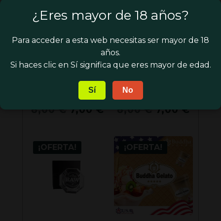
actual
30,00 €.
8,00 €.
7,00 
¡OFERTA!
¡OFERTA!
¿Eres mayor de 18 años?
es:
25,00 €.
Para acceder a esta web necesitas ser mayor de 18
años.
Si haces clic en Sí significa que eres mayor de edad.
Sí
No
BUDDHA SEEDS –
BUDDHA SEEDS –
MAGNUM AUTO
DEIMOS AUTO
El
El
El
El
8,00
€
7,00
€
8,00
€
7,00
€
precio
precio
precio
preci
original
actual
original
actua
era:
es:
era:
es:
¡OFERTA!
¡OFERTA!
8,00 €.
7,00 €.
8,00 €.
7,00 