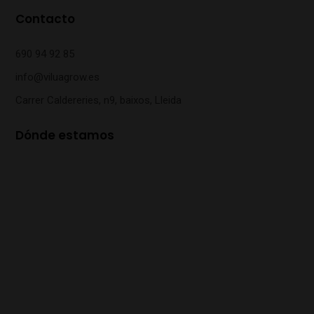
Contacto
690 94 92 85
info@viluagrow.es
Carrer Caldereries, n9, baixos, Lleida
Dónde estamos