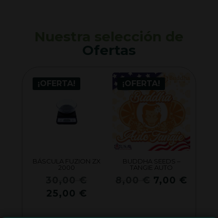
Nuestra selección de
Ofertas
¡OFERTA!
¡OFERTA!
BÁSCULA FUZION ZX
BUDDHA SEEDS –
2000
TANGIE AUTO
El
El
El
30,00
€
8,00
€
7,00
€
precio
precio
preci
El
25,00
€
original
original
actua
precio
era:
era:
es: