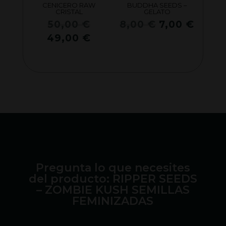
CENICERO RAW
BUDDHA SEEDS –
CRISTAL
GELATO
El
El
El
50,00
€
8,00
€
7,00
€
precio
precio
preci
El
49,00
€
original
original
actua
precio
era:
era:
es:
actual
50,00 €.
8,00 €.
7,00 
es:
49,00 €.
Pregunta lo que necesites
del producto: RIPPER SEEDS
– ZOMBIE KUSH SEMILLAS
FEMINIZADAS