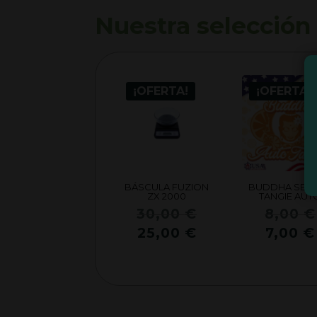
Nuestra selección
¡OFERTA!
¡OFERTA!
BÁSCULA FUZION
BUDDHA SEED
ZX 2000
TANGIE AUT
El
30,00
€
8,00
€
precio
El
25,00
€
7,00
€
original
precio
era:
actual
30,00 €.
es:
25,00 €.