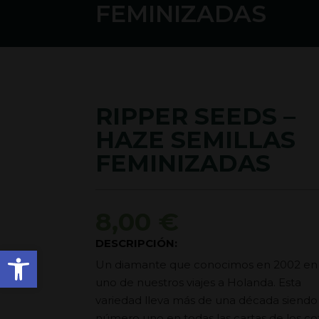
FEMINIZADAS
RIPPER SEEDS –
HAZE SEMILLAS
FEMINIZADAS
8,00
€
DESCRIPCIÓN:
Abrir barra de herramienta
Un diamante que conocimos en 2002 en
uno de nuestros viajes a Holanda. Esta
variedad lleva más de una década siendo
número uno en todas las cartas de los co