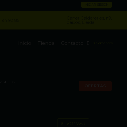
INICIAR SESIÓN
Carrer Caldereries, n9,
 94 92 85
baixos, Lleida
Inicio
Tienda
Contacto
0 elementos
R SEEDS
OFERTAS
VOLVER