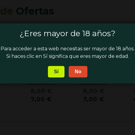
 de
Ofertas
¿Eres mayor de 18 años?
¡OFERTA!
¡OFERTA!
¡
Para acceder a esta web necesitas ser mayor de 18 años.
Si haces clic en Sí significa que eres mayor de edad.
Sí
No
S –
BUDDHA SEEDS –
BUDDHA SEEDS –
C
O
MAGNUM AUTO
DEIMOS AUTO
El
El
El
8,00
€
8,00
€
precio
precio
precio
El
El
El
7,00
€
7,00
€
original
original
original
precio
precio
precio
era:
era:
era:
actual
actual
actual
8,00 €.
8,00 €.
8,00 €.
es:
es:
es:
7,00 €.
7,00 €.
7,00 €.