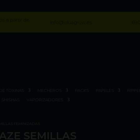
os a partir de
info@viluagrow.es
690
DE TOXINAS
MECHEROS
PACKS
PAPELES
RIPPE
SHISHAS
VAPORIZADORES
EMILLAS FEMINIZADAS
HAZE SEMILLAS