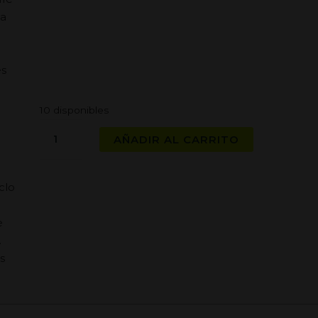
 a
es
10 disponibles
RIPPER
AÑADIR AL CARRITO
SEEDS
-
HAZE
clo
SEMILLAS
FEMINIZADAS
e
cantidad
.
s