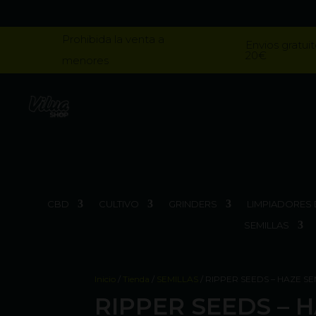
Prohibida la venta a
Envios gratuit
20€
menores
CBD
CULTIVO
GRINDERS
LIMPIADORES 
SEMILLAS
Inicio
/
Tienda
/
SEMILLAS
/ RIPPER SEEDS – HAZE S
RIPPER SEEDS – 