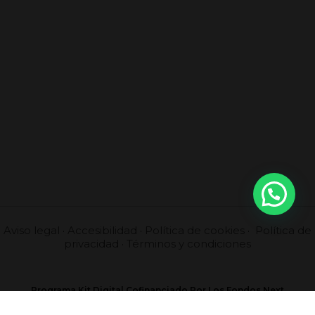
Aviso legal
·
Accesibilidad
·
Política de cookies
·
Política de
privacidad
·
Términos y condiciones
Programa Kit Digital Cofinanciado Por Los Fondos Next
Generation (EU) Del Mecanismo De Recuperación Y Resilencia