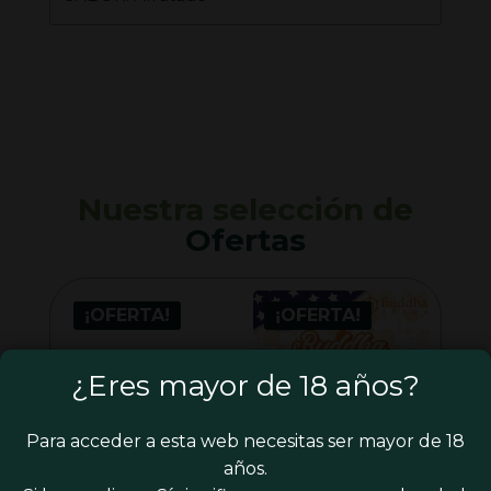
Nuestra selección de
Ofertas
¡OFERTA!
¡OFERTA!
¿Eres mayor de 18 años?
Para acceder a esta web necesitas ser mayor de 18
años.
BÁSCULA FUZION ZX
BUDDHA SEEDS –