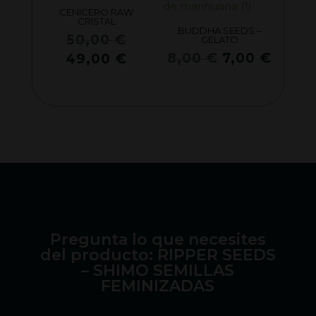
CENICERO RAW
CRISTAL
BUDDHA SEEDS –
El
50,00
€
GELATO
precio
El
El
El
8,00
€
7,00
€
49,00
€
original
precio
preci
precio
era:
original
actua
actual
50,00 €.
era:
es:
es:
8,00 €.
7,00 
49,00 €.
Pregunta lo que necesites
del producto: RIPPER SEEDS
– SHIMO SEMILLAS
FEMINIZADAS