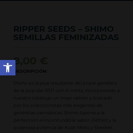
RIPPER SEEDS – SHIMO
SEMILLAS FEMINIZADAS
8,00
€
Abrir barra de herramienta
DESCRIPCIÓN:
Shimo es la joya resultante del cruce genético
de la popular RS11 con K-mintz, incorporando a
nuestro catálogo un linaje valioso y buscado
por los coleccionistas más exigentes de
genéticas cannábicas. Shimo fusiona a la
perfección el inconfundible sabor Zkittlez y la
poderosa potencia de Kush Mints y Sherbet.