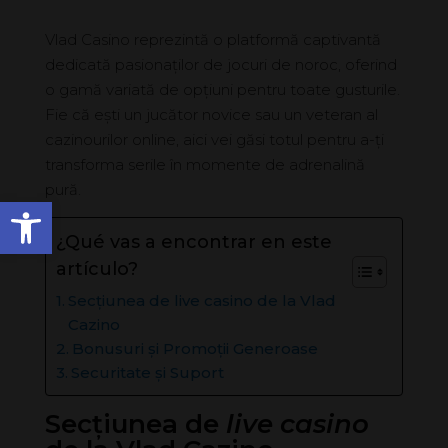
Vlad Casino reprezintă o platformă captivantă
dedicată pasionaților de jocuri de noroc, oferind
o gamă variată de opțiuni pentru toate gusturile.
Fie că ești un jucător novice sau un veteran al
cazinourilor online, aici vei găsi totul pentru a-ți
transforma serile în momente de adrenalină
pură.
Abrir barra de herramienta
¿Qué vas a encontrar en este
artículo?
Secțiunea de live casino de la Vlad
Cazino
Bonusuri și Promoții Generoase
Securitate și Suport
Secțiunea de
live casino