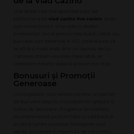
de la Vlad Cazino
Una dintre cele mai apreciate părți ale
platformei este
vlad cazino live casino
, unde
poți interacționa în timp real cu dealeri
profesioniști. Jocuri precum blackjack, ruletă sau
baccarat sunt transmise în HD, creând iluzia că
te afli la o masă reală dintr-un cazinou de lux.
Calitatea stream-ului este impecabilă, iar
varietatea meselor asigură acțiune non-stop.
Bonusuri și Promoții
Generoase
La înregistrare, noul venituri primesc un pachet
de bun venit atractiv, incluzând rotiri gratuite și
bonus de depunere. Programul de loialitate
recompensează jucătorii fideli cu cashback și
acces la turnee exclusive. Retragerile sunt
rapide, procesate în maxim 24 de ore pentru