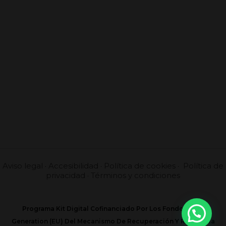
Aviso legal
·
Accesibilidad
·
Política de cookies
·
Política de
privacidad
·
Términos y condiciones
Programa Kit Digital Cofinanciado Por Los Fondos Next
Generation (EU) Del Mecanismo De Recuperación Y Resilencia