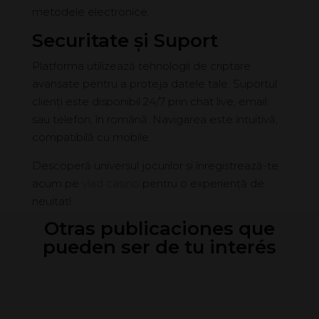
metodele electronice.
Securitate și Suport
Platforma utilizează tehnologii de criptare
avansate pentru a proteja datele tale. Suportul
clienți este disponibil 24/7 prin chat live, email
sau telefon, în română. Navigarea este intuitivă,
compatibilă cu mobile.
Descoperă universul jocurilor și înregistrează-te
acum pe
vlad casino
pentru o experiență de
neuitat!
Otras publicaciones que
pueden ser de tu interés