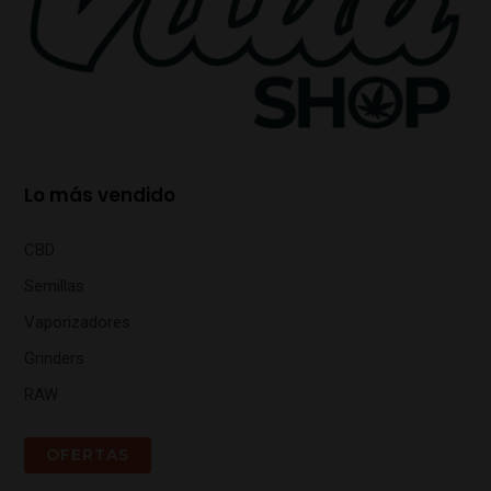
Lo más vendido
CBD
Semillas
Vaporizadores
Grinders
RAW
OFERTAS