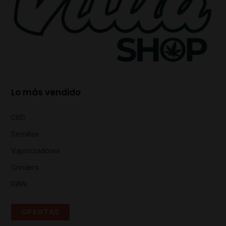
Lo más vendido
CBD
Semillas
Vaporizadores
Grinders
RAW
OFERTAS