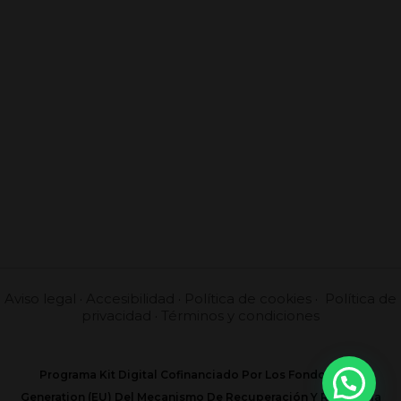
Aviso legal
·
Accesibilidad
·
Política de cookies
·
Política de
privacidad
·
Términos y condiciones
Programa Kit Digital Cofinanciado Por Los Fondos Next
Generation (EU) Del Mecanismo De Recuperación Y Resilencia