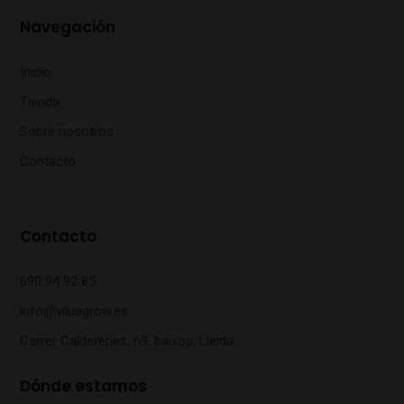
Navegación
Inicio
Tienda
Sobre nosotros
Contacto
Contacto
690 94 92 85
info@viluagrow.es
Carrer Caldereries, n9, baixos, Lleida
Dónde estamos