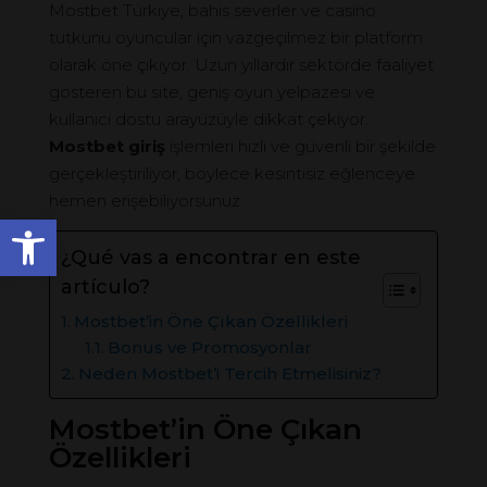
Mostbet Türkiye, bahis severler ve casino
tutkunu oyuncular için vazgeçilmez bir platform
olarak öne çıkıyor. Uzun yıllardır sektörde faaliyet
gösteren bu site, geniş oyun yelpazesi ve
kullanıcı dostu arayüzüyle dikkat çekiyor.
Mostbet giriş
işlemleri hızlı ve güvenli bir şekilde
gerçekleştiriliyor, böylece kesintisiz eğlenceye
hemen erişebiliyorsunuz.
Abrir barra de herramienta
¿Qué vas a encontrar en este
artículo?
Mostbet’in Öne Çıkan Özellikleri
Bonus ve Promosyonlar
Neden Mostbet’i Tercih Etmelisiniz?
Mostbet’in Öne Çıkan
Özellikleri