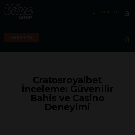
0 elementos
OFERTAS
Cratosroyalbet
İnceleme: Güvenilir
Bahis ve Casino
Deneyimi