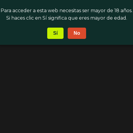
ublicaciones que pueden ser de tu
Para acceder a esta web necesitas ser mayor de 18 años.
Si haces clic en Sí significa que eres mayor de edad.
Sí
No