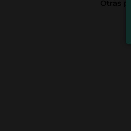
Otras p