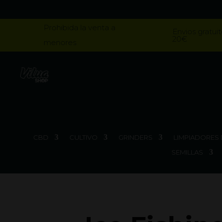
Prohibida la venta a
Envios gratuit
20€
menores
CBD
CULTIVO
GRINDERS
LIMPIADORES 
SEMILLAS