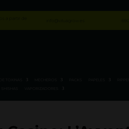
os a partir de
info@viluagrow.es
690
DE TOXINAS
MECHEROS
PACKS
PAPELES
RIPPE
SHISHAS
VAPORIZADORES