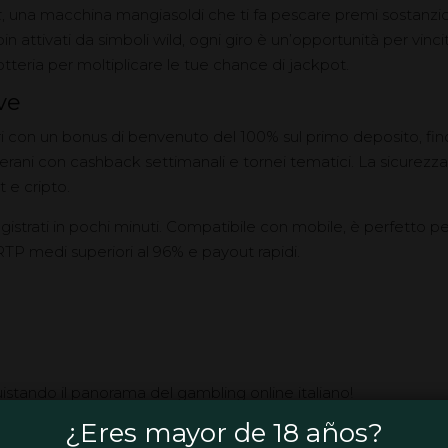
t
, una macchina mangiasoldi che ti fa pescare premi sostanzio
n attivati da simboli wild, ogni giro è un’opportunità per vinc
otteria per moltiplicare le tue chance di jackpot.
ve
ri con un bonus di benvenuto del 100% sul primo deposito, fino
erani con cashback settimanali e tornei tematici. La sicurezza
t e cripto.
gistrati in pochi minuti. Compatibile con mobile, è perfetto pe
 RTP medi superiori al 96% e payout rapidi.
istando il panorama del gambling online italiano!
¿Eres mayor de 18 años?