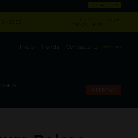
INICIAR SESIÓN
Carrer Caldereries, n9,
 94 92 85
baixos, Lleida
Inicio
Tienda
Contacto
0 elementos
R SEEDS
OFERTAS