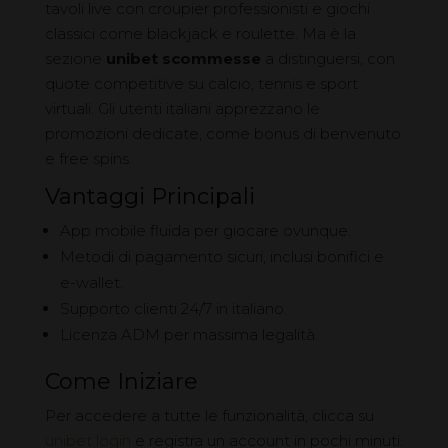
tavoli live con croupier professionisti e giochi
classici come blackjack e roulette. Ma è la
sezione
unibet scommesse
a distinguersi, con
quote competitive su calcio, tennis e sport
virtuali. Gli utenti italiani apprezzano le
promozioni dedicate, come bonus di benvenuto
e free spins.
Vantaggi Principali
App mobile fluida per giocare ovunque.
Metodi di pagamento sicuri, inclusi bonifici e
e-wallet.
Supporto clienti 24/7 in italiano.
Licenza ADM per massima legalità.
Come Iniziare
Per accedere a tutte le funzionalità, clicca su
unibet login
e registra un account in pochi minuti.