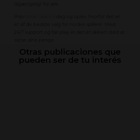
tilgængeligt for alle.
Prøv
total casino
i dag og oplev, hvorfor det er
et af de bedste valg for norske spillere. Med
24/7 support og fair play er det et sikkert sted at
satse dine penge.
Otras publicaciones que
pueden ser de tu interés