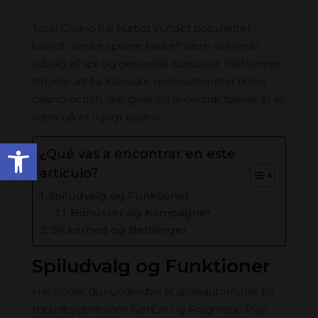
Total Casino har hurtigt vundet popularitet
blandt norske spillere takket være sit brede
udvalg af spil og generøse bonusser. Platformen
tilbyder alt fra klassiske spilleautomater til live
casino-action, der giver en autentisk følelse af at
være på et rigtigt casino.
Abrir barra de herramienta
¿Qué vas a encontrar en este
artículo?
Spiludvalg og Funktioner
Bonusser og Kampagner
Sikkerhed og Betalinger
Spiludvalg og Funktioner
Her finder du hundredvis af spilleautomater fra
topudbydere som NetEnt og Pragmatic Play.