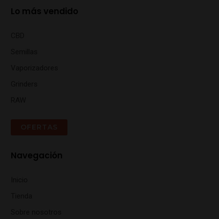
Lo más vendido
CBD
Semillas
Vaporizadores
Grinders
RAW
OFERTAS
Navegación
Inicio
Tienda
Sobre nosotros