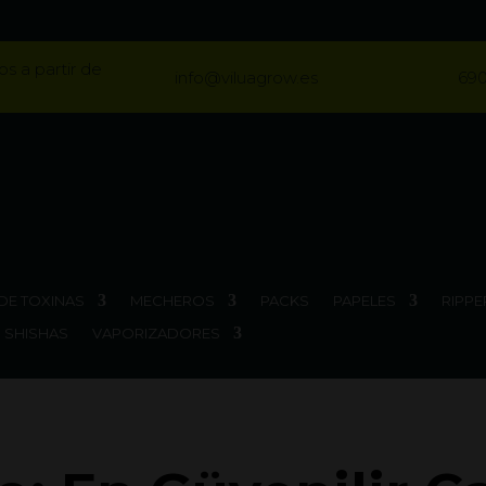
os a partir de
info@viluagrow.es
690
DE TOXINAS
MECHEROS
PACKS
PAPELES
RIPPE
SHISHAS
VAPORIZADORES