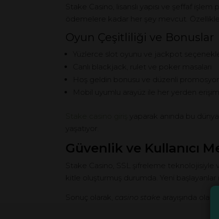
Stake Casino, lisanslı yapısı ve şeffaf işlem
ödemelere kadar her şey mevcut. Özellikle pr
Oyun Çeşitliliği ve Bonuslar
Yüzlerce slot oyunu ve jackpot seçenekle
Canlı blackjack, rulet ve poker masaları
Hoş geldin bonusu ve düzenli promosyon
Mobil uyumlu arayüz ile her yerden erişi
Stake casino giriş
yaparak anında bu dünyaya
yaşatıyor.
Güvenlik ve Kullanıcı 
Stake Casino, SSL şifreleme teknolojisiyle ve
kitle oluşturmuş durumda. Yeni başlayanlar
Sonuç olarak,
casino stake
arayışında olanla