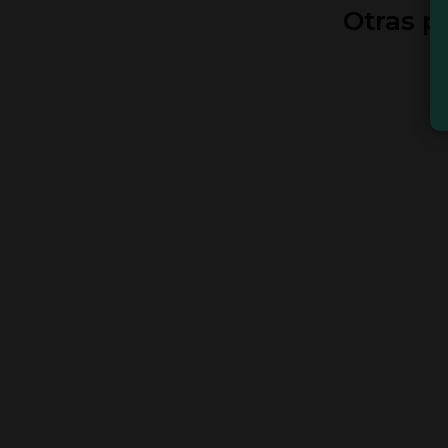
Otras p