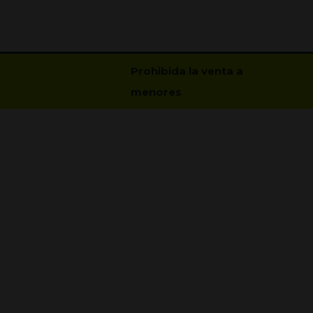
Prohibida la venta a
menores