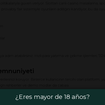
 politikalarıyla güven veriyor. Slottan canlı casino masalarına, s
ovably fair sistemiyle oyunların adilliğini kanıtlıyor, bu da oyu
ri
lar
m
 adım atabilirsiniz. Hızlı para yatırma ve çekme işlemleri, 7/
Memnuniyeti
rilerinizi koruyor. Binlerce kullanıcının tercihi olan platform, 
 için rehberler ve demo modlar da cabası.
r için ideal bir adres. Hemen keşfedin ve şansınızı deneyin!
¿Eres mayor de 18 años?