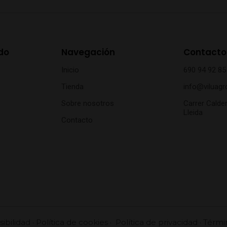
do
Navegación
Contacto
Inicio
690 94 92 85
Tienda
info@viluagr
Sobre nosotros
Carrer Calder
Lleida
Contacto
ibilidad
·
Política de cookies
·
Política de privacidad
·
Térmi