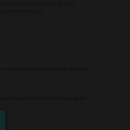
por bahislerinden kripto para destekli
ncuları tatmin ediyor.
24 müşteri desteğiyle sorunsuz bir deneyim
yüksek oranlar ve hızlı ödemelerle sadık bir