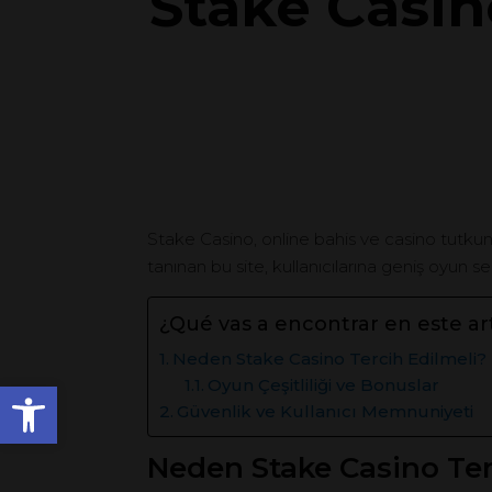
Stake Casin
Stake Casino, online bahis ve casino tutkunl
tanınan bu site, kullanıcılarına geniş oyun
¿Qué vas a encontrar en este ar
Neden Stake Casino Tercih Edilmeli?
Oyun Çeşitliliği ve Bonuslar
Abrir barra de herramienta
Güvenlik ve Kullanıcı Memnuniyeti
Neden Stake Casino Ter