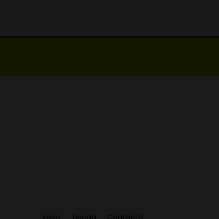
Inicio
Tienda
Contacto