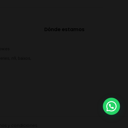
Dónde estamos
ow.es
eries, n9, baixos,
nos y condiciones