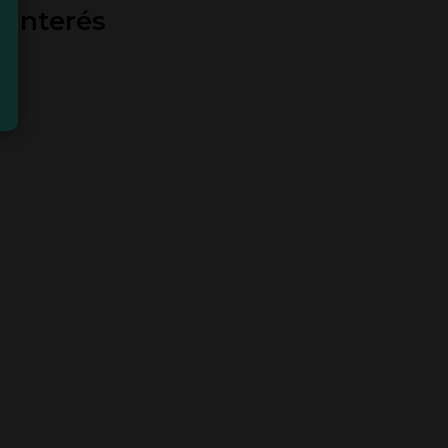
 interés