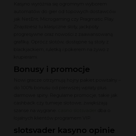
Kasyno wyróżnia się ogromnym wyborem
automatów do gier od topowych dostawców
jak NetEnt, Microgaming czy Pragmatic Play.
Znajdziesz tu klasyczne sloty, jackpoty
progresywne oraz nowości z zaawansowaną
grafiką. Oprócz slotów, dostępne są stoły z
blackjackiem, ruletką i pokerem na żywo z
krupierami.
Bonusy i promocje
Nowi gracze otrzymują hojny pakiet powitalny –
do 100% bonusu od pierwszej wpłaty plus
darmowe spiny. Regularne promocje, takie jak
cashback czy turnieje slotowe, zwiększają
szanse na wygrane.
casino slotsvader
dba o
lojalnych klientów programem VIP.
slotsvader kasyno opinie