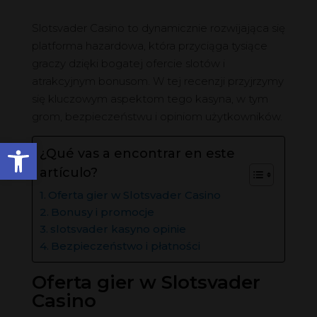
Slotsvader Casino to dynamicznie rozwijająca się
platforma hazardowa, która przyciąga tysiące
graczy dzięki bogatej ofercie slotów i
atrakcyjnym bonusom. W tej recenzji przyjrzymy
się kluczowym aspektom tego kasyna, w tym
grom, bezpieczeństwu i opiniom użytkowników.
Abrir barra de herramienta
¿Qué vas a encontrar en este
artículo?
Oferta gier w Slotsvader Casino
Bonusy i promocje
slotsvader kasyno opinie
Bezpieczeństwo i płatności
Oferta gier w Slotsvader
Casino