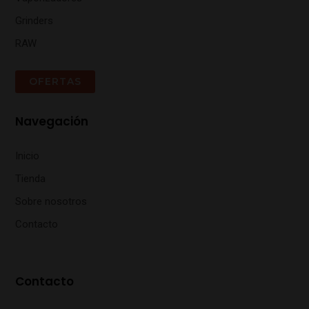
Grinders
RAW
OFERTAS
Navegación
Inicio
Tienda
Sobre nosotros
Contacto
Contacto