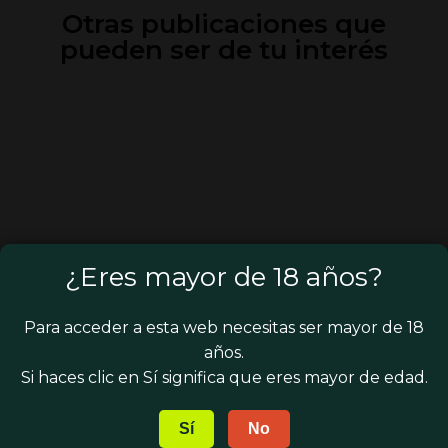
Otras publicaciones que
pueden ser de tu interés
¿Eres mayor de 18 años?
Para acceder a esta web necesitas ser mayor de 18
años.
Si haces clic en Sí significa que eres mayor de edad.
Sí
No