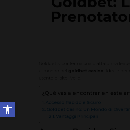
Goldbet: 
Prenotato
Goldbet si conferma una piattaforma leade
al mondo del
goldbet casino
. Ideale per
utente di alto livello.
¿Qué vas a encontrar en este ar
Abrir barra de herramienta
Accesso Rapido e Sicuro
Goldbet Casino: Un Mondo di Divert
Vantaggi Principali