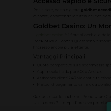
Accesso Rapido e Sicur
Per iniziare, basta digitare
goldbet acced
avanzati, garantendo la tutela dei dati perso
Goldbet Casino: Un Mo
Il
goldbet casinò
è il fiore all’occhiello del
Book of Ra e Gonzo’s Quest sono disponibil
l’ingresso ancora più allettante.
Vantaggi Principali
Quote competitive sulle scommesse spo
App mobile fluida per iOS e Android
Assistenza clienti 24/7 via chat e telefon
Metodi di pagamento vari, inclusi bonifi
Goldbet eccelle anche nel Prenotatore Goldb
Unica pecca? I tempi di prelievo potrebber