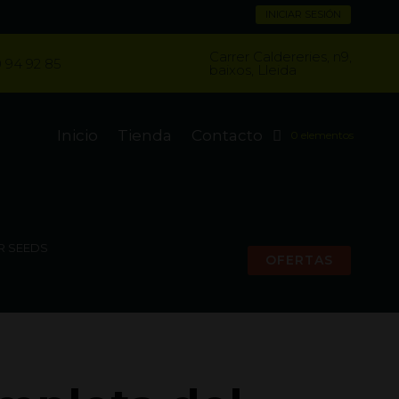
INICIAR SESIÓN
Carrer Caldereries, n9,
 94 92 85
baixos, Lleida
Inicio
Tienda
Contacto
0 elementos
R SEEDS
OFERTAS