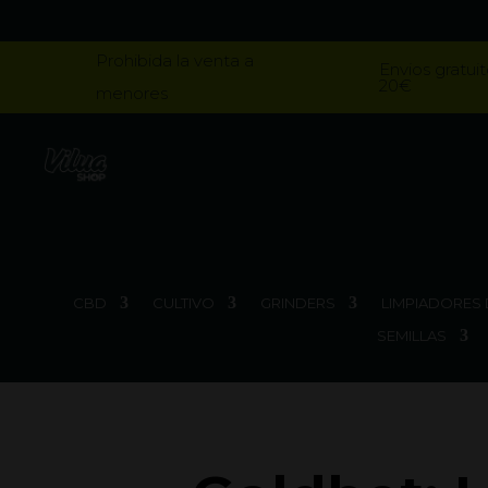
Prohibida la venta a
Envios gratuit
20€
menores
CBD
CULTIVO
GRINDERS
LIMPIADORES 
SEMILLAS