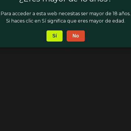
ublicaciones que pueden ser de tu
Para acceder a esta web necesitas ser mayor de 18 años.
Si haces clic en Sí significa que eres mayor de edad.
Sí
No