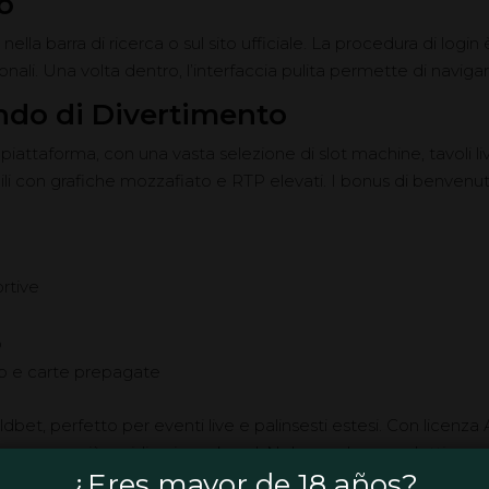
o
i
nella barra di ricerca o sul sito ufficiale. La procedura di login
nali. Una volta dentro, l’interfaccia pulita permette di navigare
ndo di Divertimento
la piattaforma, con una vasta selezione di slot machine, tavoli li
i con grafiche mozzafiato e RTP elevati. I bonus di benvenuto
rtive
o
co e carte prepagate
et, perfetto per eventi live e palinsesti estesi. Con licenza 
o essere più rapidi nei weekend. Nel complesso, un’ottima scel
¿Eres mayor de 18 años?