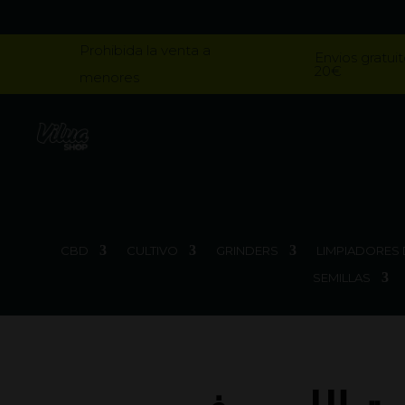
Prohibida la venta a
Envios gratuit
20€
menores
CBD
CULTIVO
GRINDERS
LIMPIADORES 
SEMILLAS