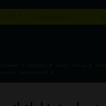
os a partir de
info@viluagrow.es
690
DE TOXINAS
MECHEROS
PACKS
PAPELES
RIPPE
SHISHAS
VAPORIZADORES