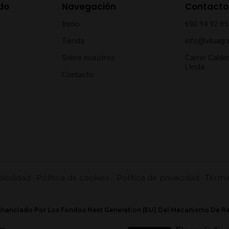
do
Navegación
Contacto
Inicio
690 94 92 85
Tienda
info@viluagr
Sobre nosotros
Carrer Calder
Lleida
Contacto
ibilidad
·
Política de cookies
·
Política de privacidad
·
Térmi
financiado Por Los Fondos Next Generation (EU) Del Mecanismo De R