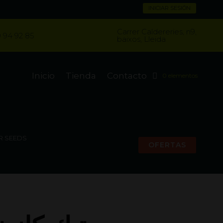
INICIAR SESIÓN
Carrer Caldereries, n9,
 94 92 85
baixos, Lleida
Inicio
Tienda
Contacto
0 elementos
R SEEDS
OFERTAS