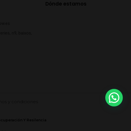
Dónde estamos
ow.es
eries, n9, baixos,
nos y condiciones
ecuperación Y Resilencia