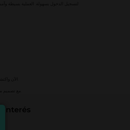
الآن واكتشف عالم الإثارة.
مع تصميم متجاوب يعمل على الهواتف، يمكنك اللعب في أي وقت. ميستيك كازينو يضمن تجربة عادلة وممتعة لجميع اللاعبين في الأرجنتين.
 interés