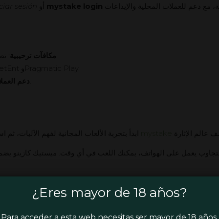
ciar sesión
أو
mystake login
لتسجيل الدخول بسهولة. العملية بسيطة وآمنة، مع دعم للعملات المحلية والإيداعات
: تصل إلى 100% على الإيداع الأول مع دورات مجانية.
مكافآت ترحيبية
: آلاف السلوتس من مزودين مثل NetEnt وPragmatic Play.
: متوفر 24/7 باللغة الإسبانية عبر الدردشة الحية.
دعم العملا
ابدأ بتجربة الألعاب المجانية لفهم الآليات، ثم استفد من العروض الترويجية. للمزيد من التفاصيل، زر
mystake
ublicaciones que pueden ser de tu
¿Eres mayor de 18 años?
Para acceder a esta web necesitas ser mayor de 18 años.