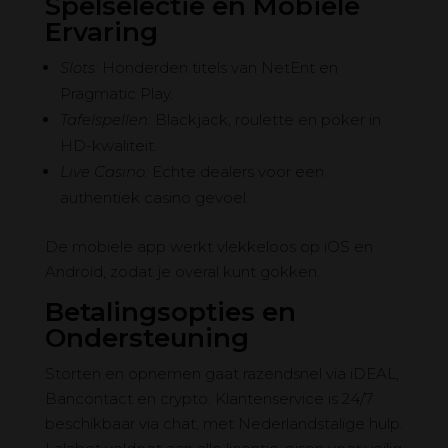
Spelselectie en Mobiele
Ervaring
Slots:
Honderden titels van NetEnt en
Pragmatic Play.
Tafelspellen:
Blackjack, roulette en poker in
HD-kwaliteit.
Live Casino:
Echte dealers voor een
authentiek casino gevoel.
De mobiele app werkt vlekkeloos op iOS en
Android, zodat je overal kunt gokken.
Betalingsopties en
Ondersteuning
Storten en opnemen gaat razendsnel via iDEAL,
Bancontact en crypto. Klantenservice is 24/7
beschikbaar via chat, met Nederlandstalige hulp.