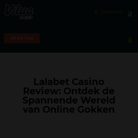
0 elementos
OFERTAS
Lalabet Casino
Review: Ontdek de
Spannende Wereld
van Online Gokken