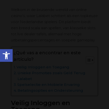
Welkom in de bruisende wereld van online
casino’s, waar Lalabet schittert als een topkeuze
voor Nederlandse spelers. Dit platform biedt
een breed scala aan spellen, van klassieke slots
tot live dealer tafels, allemaal met hoge
uitbetalingspercentages en soepele gameplay.
Abrir barra de herramienta
¿Qué vas a encontrar en este
artículo?
Veilig Inloggen en Toegang
Unieke Promoties zoals Geld Terug
Lalabet
Spelselectie en Mobiele Ervaring
Betalingsopties en Ondersteuning
Veilig Inloggen en