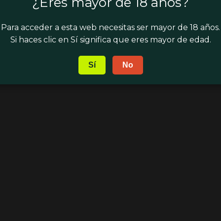
¿Eres mayor de 18 años?
ublicaciones que pueden ser de tu
Para acceder a esta web necesitas ser mayor de 18 años.
Si haces clic en Sí significa que eres mayor de edad.
Sí
No