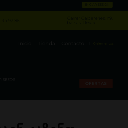
INICIAR SESIÓN
Carrer Caldereries, n9,
 94 92 85
baixos, Lleida
Inicio
Tienda
Contacto
0 elementos
R SEEDS
OFERTAS