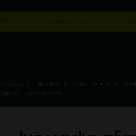
os a partir de
info@viluagrow.es
690
DE TOXINAS
MECHEROS
PACKS
PAPELES
RIPPE
SHISHAS
VAPORIZADORES