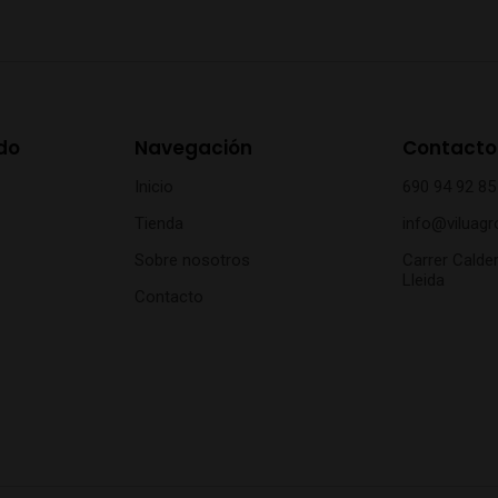
do
Navegación
Contacto
Inicio
690 94 92 85
Tienda
info@viluagr
Sobre nosotros
Carrer Calder
Lleida
Contacto