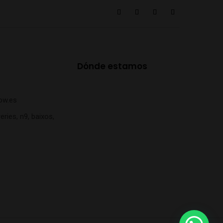
Dónde estamos
ow.es
eries, n9, baixos,