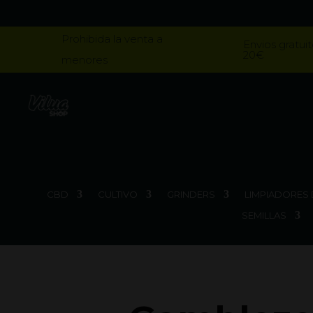
Prohibida la venta a
Envios gratuit
20€
menores
CBD
CULTIVO
GRINDERS
LIMPIADORES 
SEMILLAS