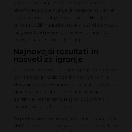
takoj po žrebanju, običajno okoli 21. ure po
našem času. Spremljanje je mogoče na uradnih
spletnih straneh ali prek mobilnih aplikacij. V
primeru večjih nagrad se novica razširi kot požar,
saj glavni fond pogosto preseže 10 milijonov
evrov, z maksimumom 120 milijonov.
Najnovejši rezultati in
nasveti za igranje
V zadnjem
žrebanju Eurojackpot
je zmagovalna
kombinacija prinesla dobitke več igralcem iz
Slovenije. Za povečanje možnosti priporočamo
igranje v skupini ali uporabo naključnega
izbiralnika. Pomembno je igrati odgovorno in
preverjati rezultate pravočasno.
Za podrobne informacije, rezultate in kupončke
obiščite
https://eurojackpot-slovenija.com/
. Tam