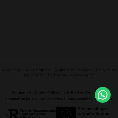
Aviso legal
·
Accesibilidad
·
Política de cookies
·
Política de
privacidad
·
Términos y condiciones
Programa Kit Digital Cofinanciado Por Los Fondos Next
Generation (EU) Del Mecanismo De Recuperación Y Resilencia