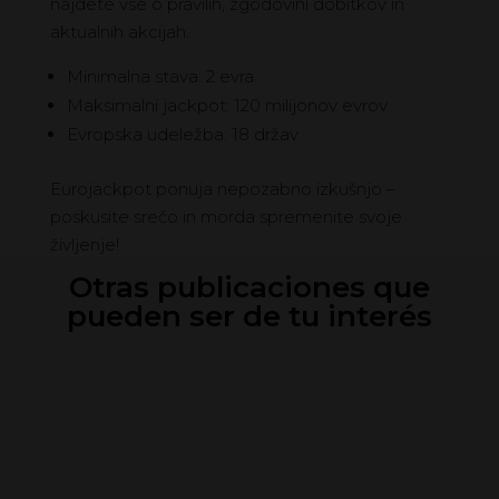
najdete vse o pravilih, zgodovini dobitkov in
aktualnih akcijah.
Minimalna stava: 2 evra
Maksimalni jackpot: 120 milijonov evrov
Evropska udeležba: 18 držav
Eurojackpot ponuja nepozabno izkušnjo –
poskusite srečo in morda spremenite svoje
življenje!
Otras publicaciones que
pueden ser de tu interés