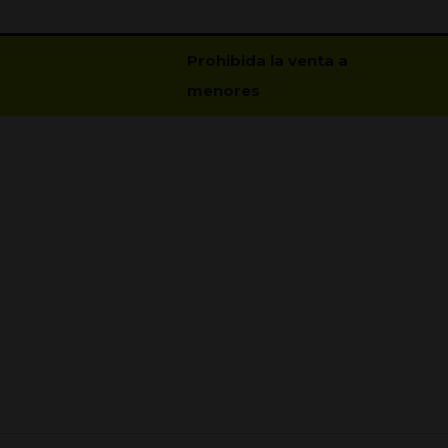
Prohibida la venta a
menores