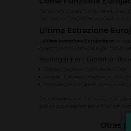
Come Funziona Euroja
Per giocare, scegli 5 numeri da 1 a 50 e 2 E
a Helsinki. L’
estrazione Eurojackpot
è super
Ultima Estrazione Euroj
L’
ultima estrazione Eurojackpot
ha regal
creato nuovi milionari. Controlla i risultati s
Vantaggi per i Giocatori Itali
Jackpot progressivi con rollover illimitati
Probabilità di vincita migliori rispetto ad a
Partecipazione facile online o in ricevitor
Per i dettagli su come giocare e i risultati a
eccitante per trasformare la fortuna in ricch
Otras p