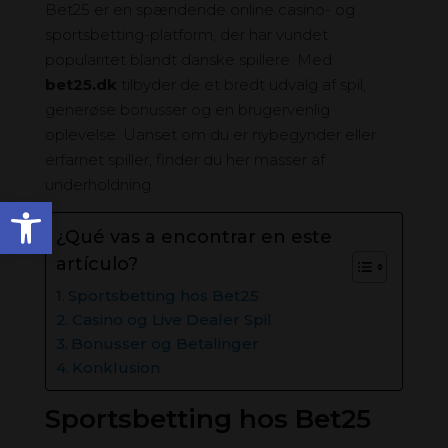
Bet25 er en spændende online casino- og
sportsbetting-platform, der har vundet
popularitet blandt danske spillere. Med
bet25.dk
tilbyder de et bredt udvalg af spil,
generøse bonusser og en brugervenlig
oplevelse. Uanset om du er nybegynder eller
erfarnet spiller, finder du her masser af
underholdning.
Abrir barra de herramienta
¿Qué vas a encontrar en este
artículo?
Sportsbetting hos Bet25
Casino og Live Dealer Spil
Bonusser og Betalinger
Konklusion
Sportsbetting hos Bet25