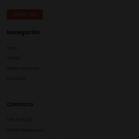
OFERTAS
Navegación
Inicio
Tienda
Sobre nosotros
Contacto
Contacto
690 94 92 85
info@viluagrow.es