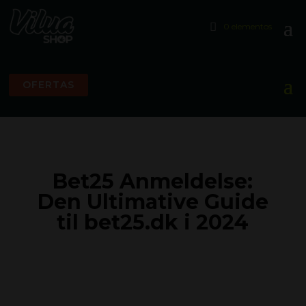
0 elementos
OFERTAS
Bet25 Anmeldelse:
Den Ultimative Guide
til bet25.dk i 2024