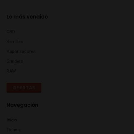
Lo más vendido
CBD
Semillas
Vaporizadores
Grinders
RAW
OFERTAS
Navegación
Inicio
Tienda