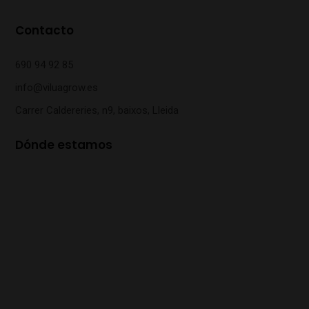
Contacto
690 94 92 85
info@viluagrow.es
Carrer Caldereries, n9, baixos, Lleida
Dónde estamos