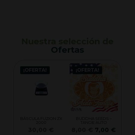
Nuestra selección de
Ofertas
¡OFERTA!
¡OFERTA!
BÁSCULA FUZION ZX
BUDDHA SEEDS –
2000
TANGIE AUTO
El
El
El
30,00
€
8,00
€
7,00
€