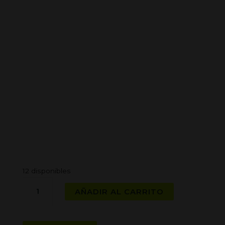
12 disponibles
BANDEJA
AÑADIR AL CARRITO
OMG
cantidad