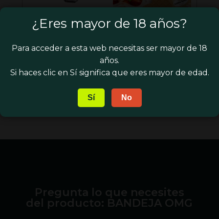
¿Eres mayor de 18 años?
CENICERO RAW
BUDDHA SEEDS –
CRISTAL
GELATO
Para acceder a esta web necesitas ser mayor de 18
El
El
El
50,00
€
8,00
€
7,00
€
años.
precio
precio
preci
El
49,00
€
Si haces clic en Sí significa que eres mayor de edad.
original
original
actua
precio
era:
era:
es:
actual
Sí
No
50,00 €.
8,00 €.
7,00 
es:
49,00 €.
Pregunta lo que necesites
del producto: BANDEJA OMG