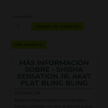
2 disponibles
SHISHA
AÑADIR AL CARRITO
SENSATION
JR.
AK47
VER CARRITO
PLAT
BLING
BLING
MÁS INFORMACIÓN
cantidad
SOBRE - SHISHA
SENSATION JR. AK47
PLAT BLING BLING
DESCRIOCIÓN:
Bling AK Plata Hookah Shisha Sensation –
Edición Limitada – no sólo se parece a una