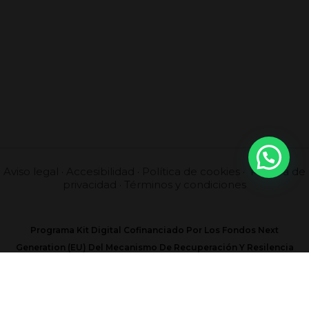
Aviso legal
·
Accesibilidad
·
Política de cookies
·
Política de
privacidad
·
Términos y condiciones
Programa Kit Digital Cofinanciado Por Los Fondos Next
Generation (EU) Del Mecanismo De Recuperación Y Resilencia