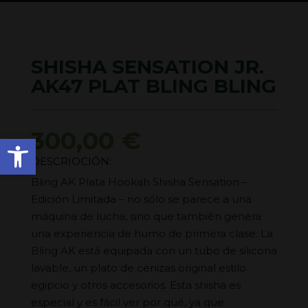
SHISHA SENSATION JR.
AK47 PLAT BLING BLING
300,00
€
Abrir barra de herramienta
DESCRIOCIÓN:
Bling AK Plata Hookah Shisha Sensation –
Edición Limitada – no sólo se parece a una
máquina de lucha, sino que también genera
una experiencia de humo de primera clase. La
Bling AK está equipada con un tubo de silicona
lavable, un plato de cenizas original estilo
egipcio y otros accesorios. Esta shisha es
especial y es fácil ver por qué, ya que