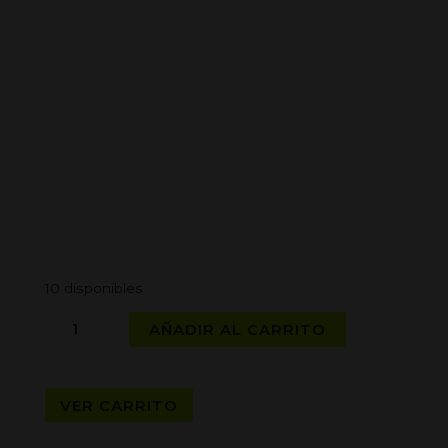
10 disponibles
PAPELES
AÑADIR AL CARRITO
KING
SIZE
EURO
VER CARRITO
cantidad