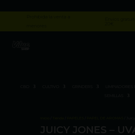
Prohibida la venta a
Envios gratuit
20€
menores
CBD
CULTIVO
GRINDERS
LIMPIADORES 
SEMILLAS
Inicio
/
Tienda
/
PAPELES
/
PAPEL DE AROMAS
/ Juic
JUICY JONES – UV