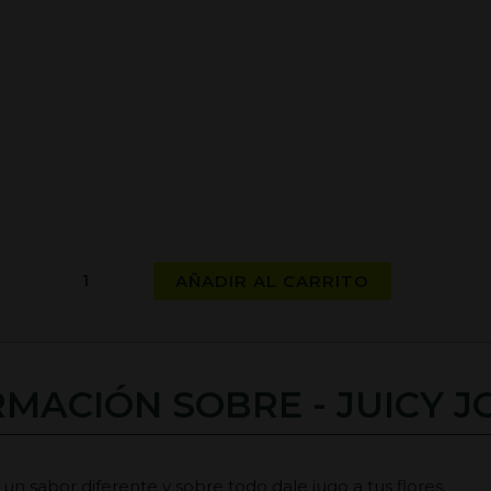
Juicy
AÑADIR AL CARRITO
Jones
-
Uva
cantidad
MACIÓN SOBRE - JUICY J
 un sabor diferente y sobre todo dale jugo a tus flores.