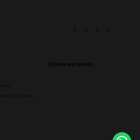
Dónde estamos
ow.es
eries, n9, baixos,