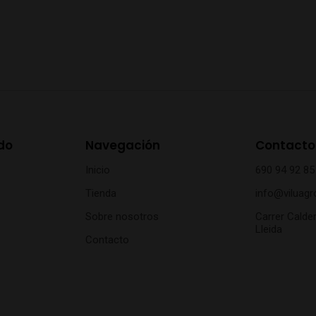
do
Navegación
Contacto
Inicio
690 94 92 85
Tienda
info@viluagr
Sobre nosotros
Carrer Calder
Lleida
Contacto