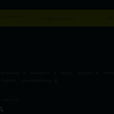
os a partir de
info@viluagrow.es
690
DE TOXINAS
MECHEROS
PACKS
PAPELES
RIPPE
SHISHAS
VAPORIZADORES
y Jones – Uva
A