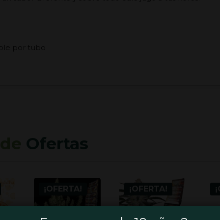
able por tubo
 de
Ofertas
¡OFERTA!
¡OFERTA!
¡