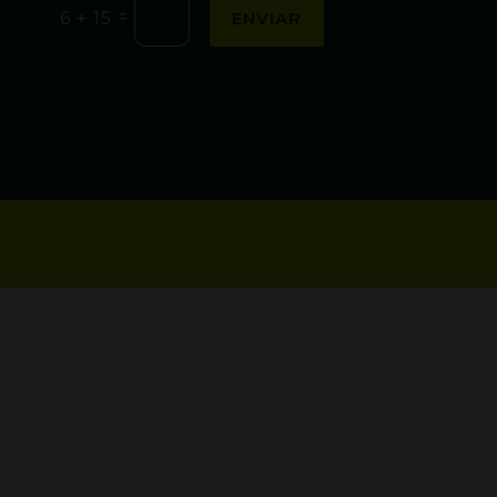
=
ENVIAR
6 + 15