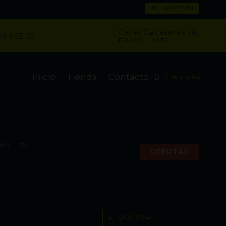
INICIAR SESIÓN
Carrer Caldereries, n9,
 94 92 85
baixos, Lleida
Inicio
Tienda
Contacto
0 elementos
R SEEDS
OFERTAS
VOLVER