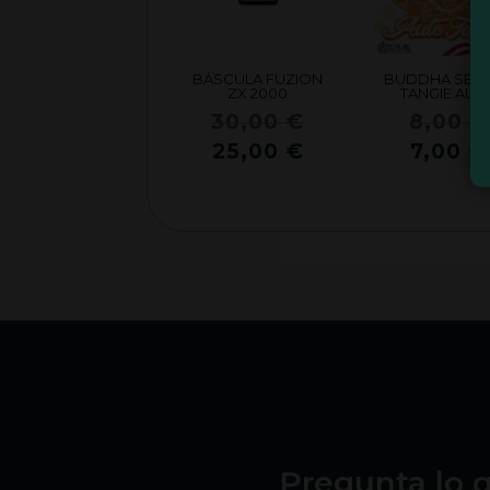
BÁSCULA FUZION
BUDDHA SEED
ZX 2000
TANGIE AUT
El
30,00
€
8,00
€
precio
El
25,00
€
7,00
€
original
precio
era:
actual
30,00 €.
es:
25,00 €.
Pregunta lo q