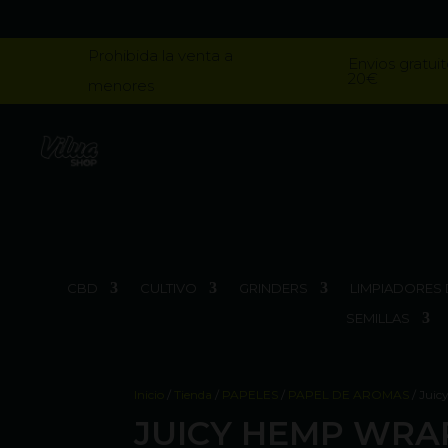
Prohibida la venta a
Envios gratuit
20€
menores
CBD
CULTIVO
GRINDERS
LIMPIADORES 
SEMILLAS
Inicio
/
Tienda
/
PAPELES
/
PAPEL DE AROMAS
/ Juic
JUICY HEMP WRA