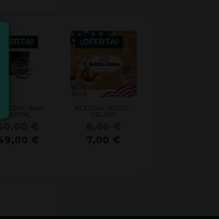
OFERTA!
¡OFERTA!
ENICERO RAW
BUDDHA SEEDS –
CRISTAL
GELATO
El
El
50,00
€
8,00
€
precio
precio
El
El
49,00
€
7,00
€
original
original
precio
precio
era:
era:
actual
actual
50,00 €.
8,00 €.
es:
es:
49,00 €.
7,00 €.