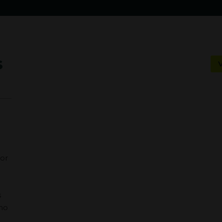
s
or
s
s
 no