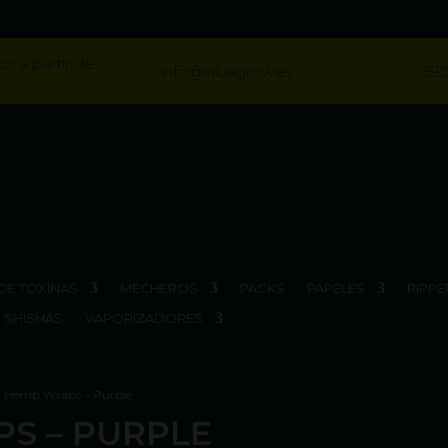
os a partir de
info@viluagrow.es
690
DE TOXINAS
MECHEROS
PACKS
PAPELES
RIPPE
SHISHAS
VAPORIZADORES
y Hemp Wraps – Purple
PS – PURPLE