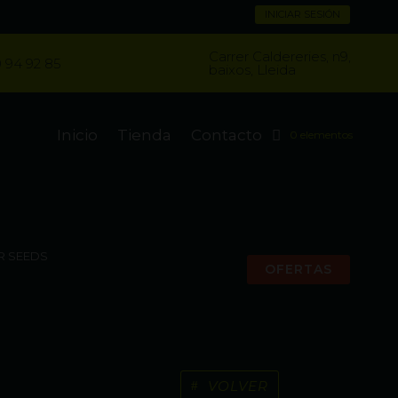
INICIAR SESIÓN
Carrer Caldereries, n9,
 94 92 85
baixos, Lleida
Inicio
Tienda
Contacto
0 elementos
R SEEDS
OFERTAS
VOLVER