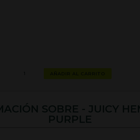
Juicy
AÑADIR AL CARRITO
Hemp
Wraps
-
Purple
ACIÓN SOBRE - JUICY H
cantidad
PURPLE