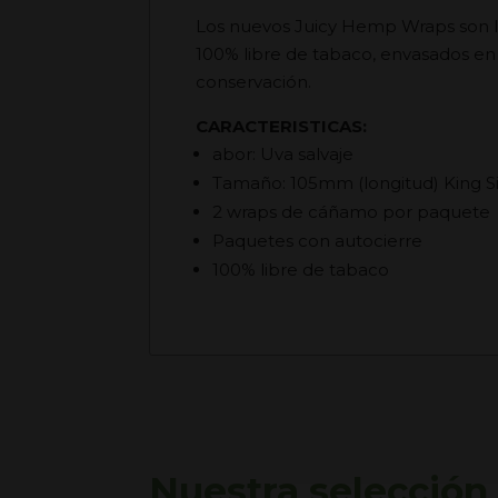
Los nuevos Juicy Hemp Wraps son la
100% libre de tabaco, envasados en
conservación.
CARACTERISTICAS:
abor: Uva salvaje
Tamaño: 105mm (longitud) King S
2 wraps de cáñamo por paquete
Paquetes con autocierre
100% libre de tabaco
Nuestra selección