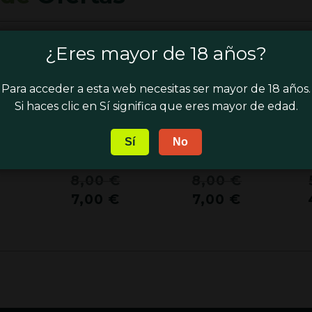
¿Eres mayor de 18 años?
¡OFERTA!
¡OFERTA!
¡
Para acceder a esta web necesitas ser mayor de 18 años.
Si haces clic en Sí significa que eres mayor de edad.
Sí
No
S –
BUDDHA SEEDS –
BUDDHA SEEDS –
C
O
MAGNUM AUTO
DEIMOS AUTO
El
El
El
8,00
€
8,00
€
precio
precio
precio
El
El
El
7,00
€
7,00
€
original
original
original
precio
precio
precio
era:
era:
era:
actual
actual
actual
8,00 €.
8,00 €.
8,00 €.
es:
es:
es:
7,00 €.
7,00 €.
7,00 €.