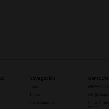
do
Navegación
Contacto
Inicio
690 94 92 85
Tienda
info@viluagr
Sobre nosotros
Carrer Calder
Lleida