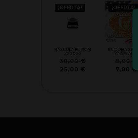
¡OFERTA!
¡OFERTA!
BÁSCULA FUZION
BUDDHA SEED
ZX 2000
TANGIE AUT
El
30,00
€
8,00
€
precio
El
25,00
€
7,00
€
original
precio
era:
actual
30,00 €.
es:
25,00 €.