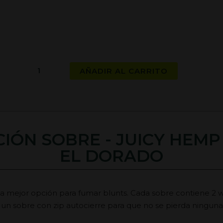
Juicy
AÑADIR AL CARRITO
Hemp
Terp
Wraps
-
El
IÓN SOBRE - JUICY HEMP
Dorado
cantidad
EL DORADO
 mejor opción para fumar blunts. Cada sobre contiene 2 
 un sobre con zip autocierre para que no se pierda ningun