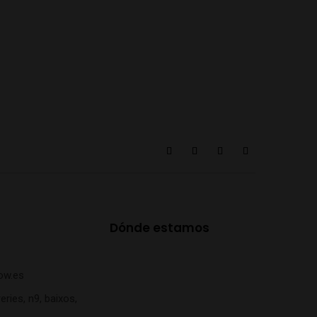
Dónde estamos
ow.es
eries, n9, baixos,