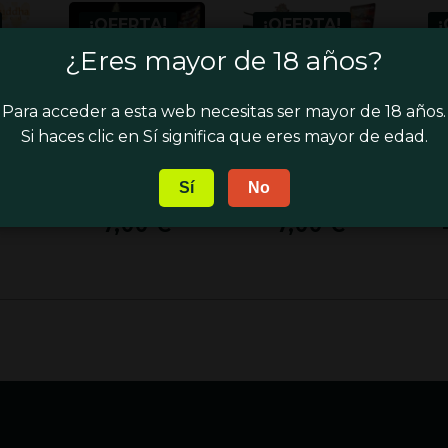
¡OFERTA!
¡OFERTA!
¡
¿Eres mayor de 18 años?
Para acceder a esta web necesitas ser mayor de 18 años.
Si haces clic en Sí significa que eres mayor de edad.
S –
BUDDHA SEEDS –
BUDDHA SEEDS –
C
O
MAGNUM AUTO
DEIMOS AUTO
Sí
No
El
El
El
8,00
€
8,00
€
precio
precio
precio
El
El
El
7,00
€
7,00
€
original
original
original
precio
precio
precio
era:
era:
era:
actual
actual
actual
8,00 €.
8,00 €.
8,00 €.
es:
es:
es:
7,00 €.
7,00 €.
7,00 €.