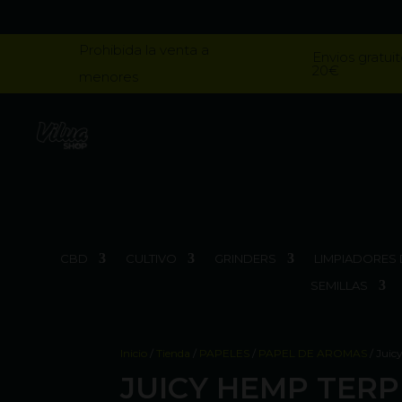
Prohibida la venta a
Envios gratuit
20€
menores
CBD
CULTIVO
GRINDERS
LIMPIADORES 
SEMILLAS
Inicio
/
Tienda
/
PAPELES
/
PAPEL DE AROMAS
/ Juic
JUICY HEMP TER