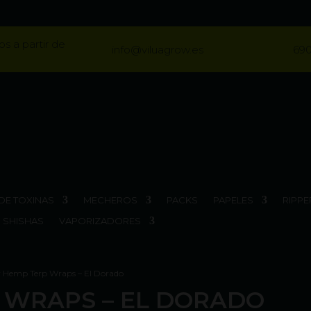
os a partir de
info@viluagrow.es
690
DE TOXINAS
MECHEROS
PACKS
PAPELES
RIPPE
SHISHAS
VAPORIZADORES
y Hemp Terp Wraps – El Dorado
P WRAPS – EL DORADO