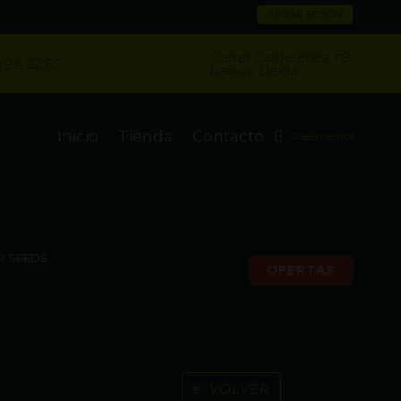
INICIAR SESIÓN
Carrer Caldereries, n9,
 94 92 85
baixos, Lleida
Inicio
Tienda
Contacto
0 elementos
R SEEDS
OFERTAS
VOLVER