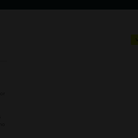
or
s
s
 no