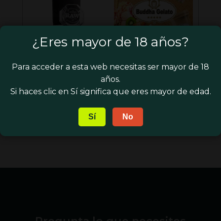
¿Eres mayor de 18 años?
CENICERO RAW
BUDDHA SEEDS –
Para acceder a esta web necesitas ser mayor de 18
CRISTAL
GELATO
años.
El
El
El
50,00
€
8,00
€
7,00
€
Si haces clic en Sí significa que eres mayor de edad.
precio
precio
preci
El
49,00
€
original
original
actua
precio
Sí
No
era:
era:
es:
actual
50,00 €.
8,00 €.
7,00 
es:
49,00 €.