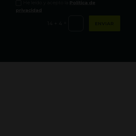
He leído y acepto la
Política de
privacidad
=
ENVIAR
14 + 4