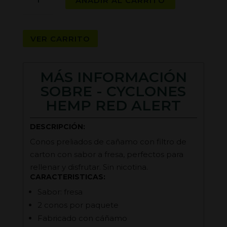
AÑADIR AL CARRITO
HEMP
RED
ALERT
VER CARRITO
cantidad
MÁS INFORMACIÓN
SOBRE - CYCLONES
HEMP RED ALERT
DESCRIPCIÓN:
Conos preliados de cañamo con filtro de
carton con sabor a fresa, perfectos para
rellenar y disfrutar. Sin nicotina.
CARACTERISTICAS:
Sabor: fresa
2 conos por paquete
Fabricado con cáñamo