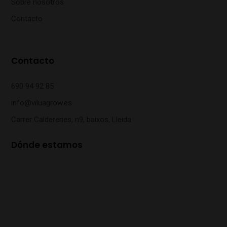
Sobre nosotros
Contacto
Contacto
690 94 92 85
info@viluagrow.es
Carrer Caldereries, n9, baixos, Lleida
Dónde estamos