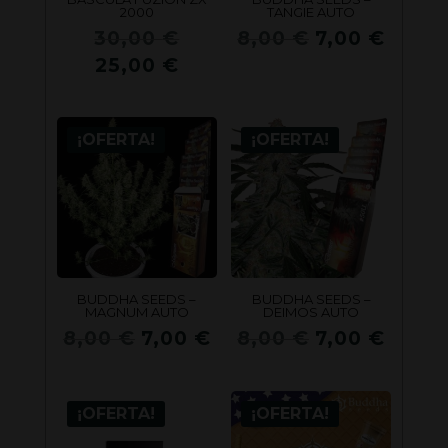
2000
TANGIE AUTO
El
El
El
30,00
€
8,00
€
7,00
€
precio
precio
preci
El
25,00
€
original
original
actua
precio
era:
era:
es:
actual
30,00 €.
8,00 €.
7,00 
¡OFERTA!
¡OFERTA!
es:
25,00 €.
BUDDHA SEEDS –
BUDDHA SEEDS –
MAGNUM AUTO
DEIMOS AUTO
El
El
El
El
8,00
€
7,00
€
8,00
€
7,00
€
precio
precio
precio
preci
original
actual
original
actua
era:
es:
era:
es:
¡OFERTA!
¡OFERTA!
8,00 €.
7,00 €.
8,00 €.
7,00 