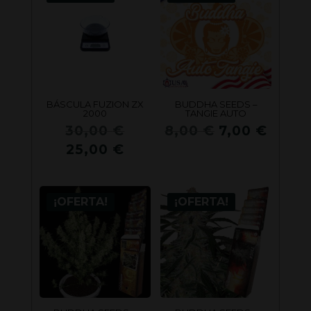
BÁSCULA FUZION ZX
BUDDHA SEEDS –
2000
TANGIE AUTO
El
El
El
30,00
€
8,00
€
7,00
€
precio
precio
preci
El
25,00
€
original
original
actua
precio
era:
era:
es:
actual
30,00 €.
8,00 €.
7,00 
¡OFERTA!
¡OFERTA!
es:
25,00 €.