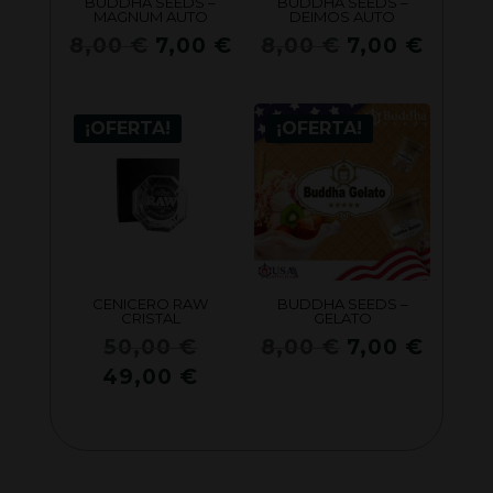
BUDDHA SEEDS –
BUDDHA SEEDS –
MAGNUM AUTO
DEIMOS AUTO
El
El
El
El
8,00
€
7,00
€
8,00
€
7,00
€
precio
precio
precio
preci
original
actual
original
actua
era:
es:
era:
es:
¡OFERTA!
¡OFERTA!
8,00 €.
7,00 €.
8,00 €.
7,00 
CENICERO RAW
BUDDHA SEEDS –
CRISTAL
GELATO
El
El
El
50,00
€
8,00
€
7,00
€
precio
precio
preci
El
49,00
€
original
original
actua
precio
era:
era:
es:
actual
50,00 €.
8,00 €.
7,00 
es:
49,00 €.