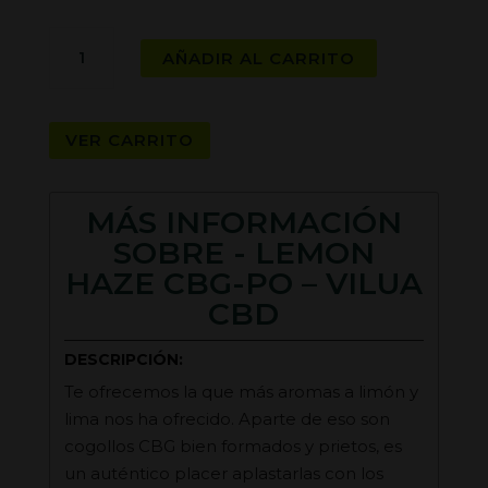
LEMON
AÑADIR AL CARRITO
HAZE
CBG-
PO
VER CARRITO
-
VILUA
CBD
MÁS INFORMACIÓN
cantidad
SOBRE - LEMON
HAZE CBG-PO – VILUA
CBD
DESCRIPCIÓN:
Te ofrecemos la que más aromas a limón y
lima nos ha ofrecido. Aparte de eso son
cogollos CBG bien formados y prietos, es
un auténtico placer aplastarlas con los