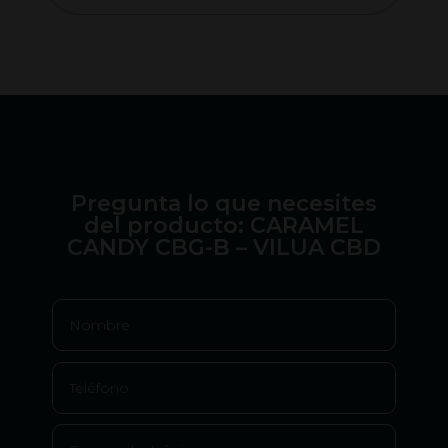
50,00 €.
8,00 €.
7,00 
es:
49,00 €.
Pregunta lo que necesites
del producto: CARAMEL
CANDY CBG-B – VILUA CBD