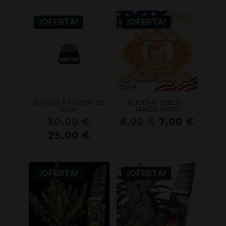
¡OFERTA!
¡OFERTA!
BÁSCULA FUZION ZX
BUDDHA SEEDS –
2000
TANGIE AUTO
El
El
El
30,00
€
8,00
€
7,00
€
precio
precio
preci
El
25,00
€
original
original
actua
precio
era:
era:
es:
actual
30,00 €.
8,00 €.
7,00 
¡OFERTA!
¡OFERTA!
es:
25,00 €.