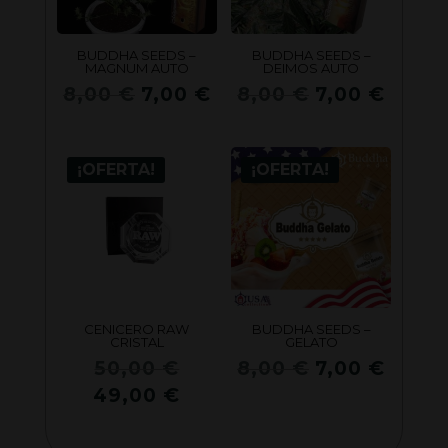
BUDDHA SEEDS –
BUDDHA SEEDS –
MAGNUM AUTO
DEIMOS AUTO
El
El
El
El
8,00
€
7,00
€
8,00
€
7,00
€
precio
precio
precio
preci
original
actual
original
actua
era:
es:
era:
es:
¡OFERTA!
¡OFERTA!
8,00 €.
7,00 €.
8,00 €.
7,00 
CENICERO RAW
BUDDHA SEEDS –
CRISTAL
GELATO
El
El
El
50,00
€
8,00
€
7,00
€
precio
precio
preci
El
49,00
€
original
original
actua
precio
era:
era:
es:
actual