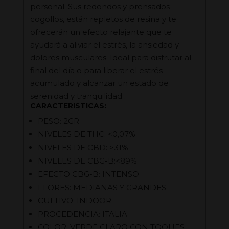
personal. Sus redondos y prensados
cogollos, están repletos de resina y te
ofrecerán un efecto relajante que te
ayudará a aliviar el estrés, la ansiedad y
dolores musculares. Ideal para disfrutar al
final del día o para liberar el estrés
acumulado y alcanzar un estado de
serenidad y tranquilidad .
CARACTERISTICAS:
PESO: 2GR
NIVELES DE THC: <0,07%
NIVELES DE CBD: >31%
NIVELES DE CBG-B:<89%
EFECTO CBG-B: INTENSO
FLORES: MEDIANAS Y GRANDES
CULTIVO: INDOOR
PROCEDENCIA: ITALIA
COLOR: VERDE CLARO CON TOQUES