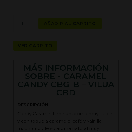
CARAMEL
AÑADIR AL CARRITO
CANDY
CBG-
B
VER CARRITO
-
VILUA
CBD
MÁS INFORMACIÓN
cantidad
SOBRE - CARAMEL
CANDY CBG-B – VILUA
CBD
DESCRIPCIÓN:
Candy Caramel tiene un aroma muy dulce
y con toque a caramelo, café y vainilla.
Inconfundible su aroma natural muy