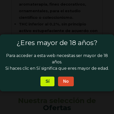
aromaterapia, fines decorativos,
ornamentales, para el estudio
científico o coleccionismo.
THC inferior al 0,2%, sin principio
activo estupefaciente de acuerdo con
la ley 17/1967 Cap. Ill Art. 9
¿Eres mayor de 18 años?
Para acceder a esta web necesitas ser mayor de 18
años.
Si haces clic en Sí significa que eres mayor de edad.
Sí
No
Nuestra selección de
Ofertas